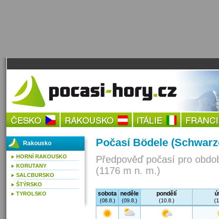
Počasí Bödele (Schwarz
Rakousko
HORNÍ RAKOUSKO
Předpověď počasí pro obdob
KORUTANY
(1176 m n. m.)
SALCBURSKO
ŠTÝRSKO
sobota
neděle
pondělí
ú
TYROLSKO
(08.8.)
(09.8.)
(10.8.)
(1