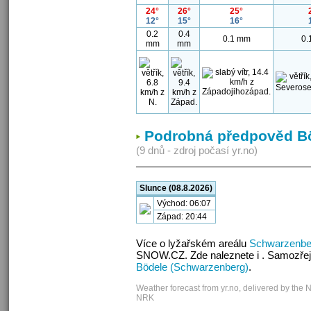
24°
26°
25°
12°
15°
16°
0.2
0.4
0.1 mm
0.
mm
mm
Podrobná předpověd Bö
(9 dnů - zdroj počasí yr.no)
Slunce (08.8.2026)
Východ: 06:07
Západ: 20:44
Více o lyžařském areálu
Schwarzenbe
SNOW.CZ. Zde naleznete i . Samozřej
Bödele (Schwarzenberg)
.
Weather forecast from yr.no, delivered by the 
NRK