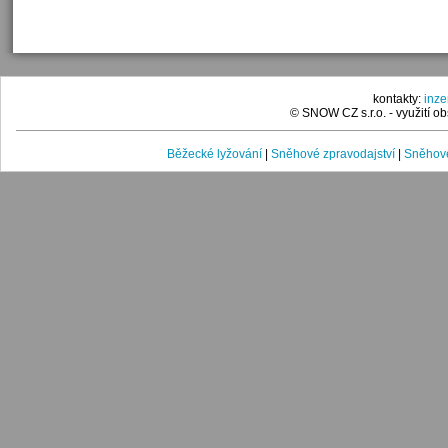
kontakty:
inz
© SNOW CZ s.r.o. - využití 
Běžecké lyžování
|
Sněhové zpravodajství
|
Sněhové