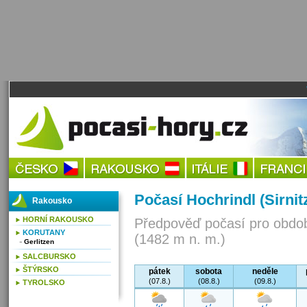
Počasí Hochrindl (Sirnit
Rakousko
HORNÍ RAKOUSKO
Předpověď počasí pro obdob
KORUTANY
(1482 m n. m.)
Gerlitzen
SALCBURSKO
ŠTÝRSKO
pátek
sobota
neděle
(07.8.)
(08.8.)
(09.8.)
TYROLSKO