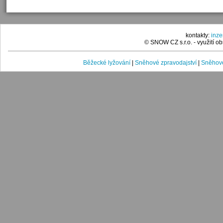
kontakty:
inz
© SNOW CZ s.r.o. - využití 
Běžecké lyžování
|
Sněhové zpravodajství
|
Sněhové