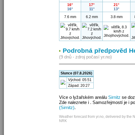
16°
17°
21°
16°
11°
13°
7.6 mm
6.2 mm
3.8 mm
Podrobná předpověd Hoc
(9 dnů - zdroj počasí yr.no)
Slunce (07.8.2026)
Východ: 05:51
Západ: 20:27
Více o lyžařském areálu
Sirnitz
se doz
Zde naleznete i . Samozřejmostí je i 
(Sirnitz)
.
Weather forecast from yr.no, delivered by the 
NRK