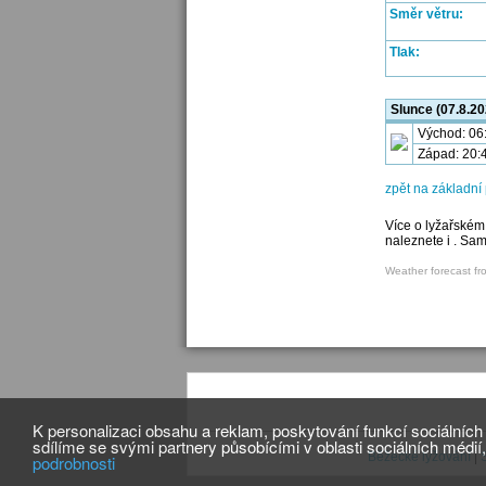
Směr větru:
Tlak:
Slunce (07.8.20
Východ: 06
Západ: 20:
zpět na základn
Více o lyžařském
naleznete i . Sa
Weather forecast fr
K personalizaci obsahu a reklam, poskytování funkcí sociálníc
sdílíme se svými partnery působícími v oblasti sociálních médií,
Běžecké lyžování
|
podrobnosti