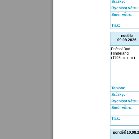
Srážky:
Rychlost větru:
Směr větru:
Tlak:
neděle
09.08.2026
Počasí Bad
Hindelang
(1193 m n. m.)
Teplota:
Srážky:
Rychlost větru:
Směr větru:
Tlak:
pondělí 10.08.