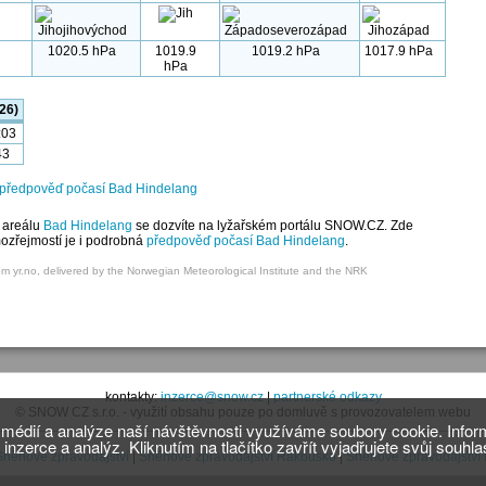
1020.5 hPa
1019.9
1019.2 hPa
1017.9 hPa
hPa
26)
:03
43
í předpověď počasí Bad Hindelang
 areálu
Bad Hindelang
se dozvíte na lyžařském portálu SNOW.CZ. Zde
mozřejmostí je i podrobná
předpověď počasí Bad Hindelang
.
om yr.no, delivered by the Norwegian Meteorological Institute and the NRK
kontakty:
inzerce@snow.cz
|
partnerské odkazy
© SNOW CZ s.r.o. - využití obsahu pouze po domluvě s provozovatelem webu
h médií a analýze naší návštěvnosti využíváme soubory cookie. Infor
 inzerce a analýz. Kliknutím na tlačítko zavřít vyjadřujete svůj souhl
Sněhové zpravodajství
|
Sněhové zpravodajství Rakousko
|
Sněhové zpravodajství I