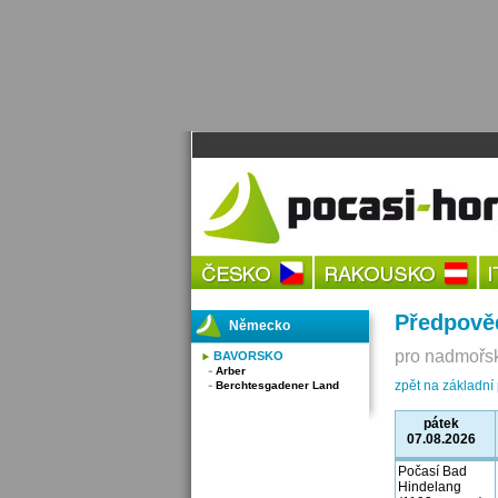
Předpově
Německo
pro nadmořsk
BAVORSKO
Arber
zpět na základn
Berchtesgadener Land
pátek
07.08.2026
Počasí Bad
Hindelang