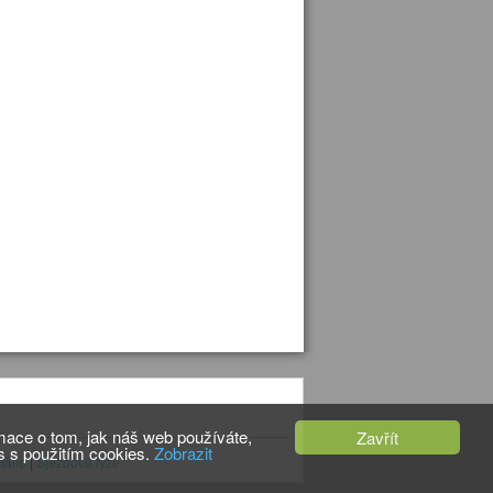
mace o tom, jak náš web používáte,
Zavřít
as s použitím cookies.
Zobrazit
tálie
|
Sjezdové lyže