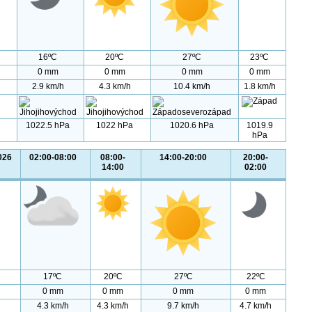
16ºC
20ºC
27ºC
23ºC
0 mm
0 mm
0 mm
0 mm
2.9 km/h
4.3 km/h
10.4 km/h
1.8 km/h
1022.5 hPa
1022 hPa
1020.6 hPa
1019.9
hPa
026
02:00-08:00
08:00-
14:00-20:00
20:00-
14:00
02:00
17ºC
20ºC
27ºC
22ºC
0 mm
0 mm
0 mm
0 mm
4.3 km/h
4.3 km/h
9.7 km/h
4.7 km/h