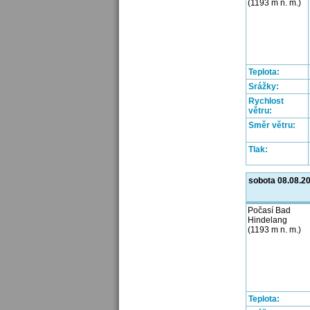
(1193 m n. m.)
Teplota:
Srážky:
Rychlost
větru:
Směr větru:
Tlak:
sobota 08.08.2
Počasí Bad
Hindelang
(1193 m n. m.)
Teplota: