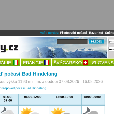
vaše portály:
Předpověď počasí
|
Bazar kol
|
Sněho
ď počasí Bad Hindelang
ou výšku 1193 m n. m. a období 07.08.2026 - 16.08.2026
í předpověď počasí Bad Hindelang
01:00-
06:00-12:00
13:00-19:00
18:00-00:00
07:00