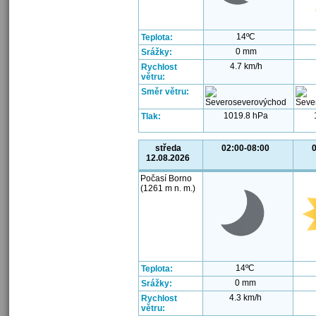
14ºC
Teplota:
0 mm
Srážky:
4.7 km/h
Rychlost
větru:
Směr větru:
1019.8 hPa
Tlak:
středa
02:00-08:00
0
12.08.2026
Počasí Borno
(1261 m n. m.)
14ºC
Teplota:
0 mm
Srážky:
4.3 km/h
Rychlost
větru: