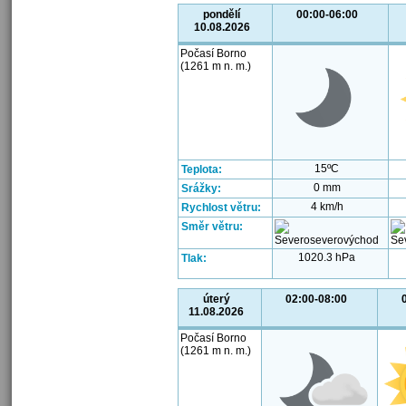
pondělí
00:00-06:00
10.08.2026
Počasí Borno
(1261 m n. m.)
15ºC
Teplota:
0 mm
Srážky:
4 km/h
Rychlost větru:
Směr větru:
1020.3 hPa
Tlak:
úterý
02:00-08:00
11.08.2026
Počasí Borno
(1261 m n. m.)