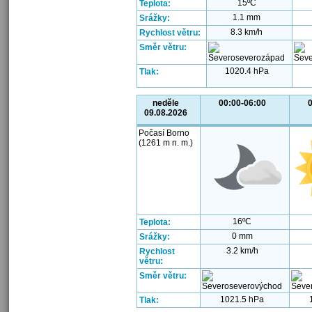
15ºC
Teplota:
1.1 mm
Srážky:
8.3 km/h
Rychlost větru:
Směr větru:
1020.4 hPa
Tlak:
neděle
00:00-06:00
0
09.08.2026
Počasí Borno
(1261 m n. m.)
16ºC
Teplota:
0 mm
Srážky:
3.2 km/h
Rychlost
větru:
Směr větru:
1021.5 hPa
Tlak: