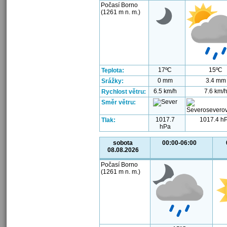
Počasí Borno
(1261 m n. m.)
17ºC
15ºC
Teplota:
0 mm
3.4 mm
Srážky:
6.5 km/h
7.6 km/
Rychlost větru:
Směr větru:
1017.7
1017.4 h
Tlak:
hPa
sobota
00:00-06:00
08.08.2026
Počasí Borno
(1261 m n. m.)