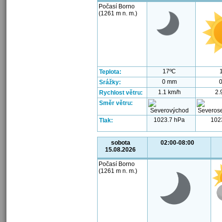
Počasí Borno
(1261 m n. m.)
17ºC
Teplota:
0 mm
Srážky:
1.1 km/h
2.
Rychlost větru:
Směr větru:
1023.7 hPa
102
Tlak:
sobota
02:00-08:00
15.08.2026
Počasí Borno
(1261 m n. m.)