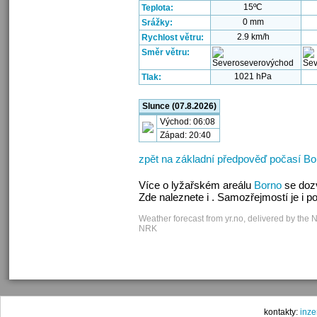
15ºC
Teplota:
0 mm
Srážky:
2.9 km/h
Rychlost větru:
Směr větru:
1021 hPa
Tlak:
Slunce (07.8.2026)
Východ: 06:08
Západ: 20:40
zpět na základní předpověď počasí Bo
Více o lyžařském areálu
Borno
se doz
Zde naleznete i . Samozřejmostí je i 
Weather forecast from yr.no, delivered by the 
NRK
kontakty:
inz