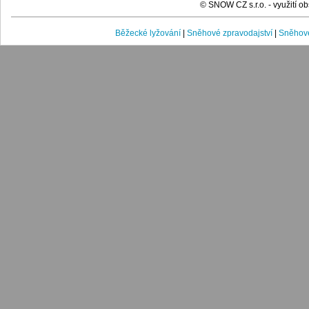
© SNOW CZ s.r.o. - využití 
Běžecké lyžování
|
Sněhové zpravodajství
|
Sněhové