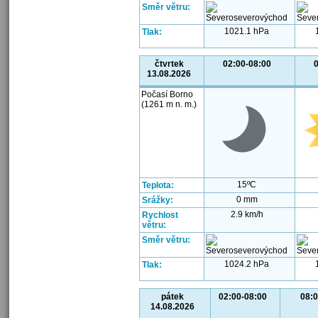
Směr větru:
1021.1 hPa
Tlak:
čtvrtek
02:00-08:00
0
13.08.2026
Počasí Borno
(1261 m n. m.)
15ºC
Teplota:
0 mm
Srážky:
2.9 km/h
Rychlost
větru:
Směr větru:
1024.2 hPa
Tlak:
pátek
02:00-08:00
08:0
14.08.2026