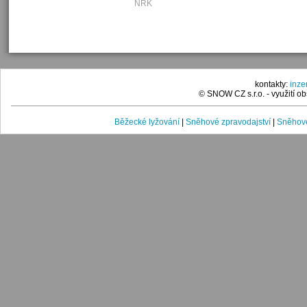
NRK
kontakty:
inz
© SNOW CZ s.r.o. - využití 
Běžecké lyžování
|
Sněhové zpravodajství
|
Sněhové