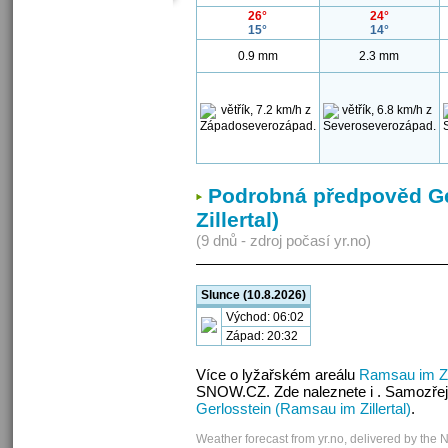
26°
24°
15°
14°
0.9 mm
2.3 mm
Podrobná předpověd Ge
Zillertal)
(9 dnů - zdroj počasí yr.no)
Slunce (10.8.2026)
Východ: 06:02
Západ: 20:32
Více o lyžařském areálu
Ramsau im Zil
SNOW.CZ. Zde naleznete i . Samozřej
Gerlosstein (Ramsau im Zillertal)
.
Weather forecast from yr.no, delivered by the 