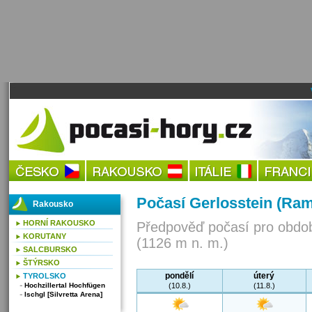
Počasí Gerlosstein (Rams
Rakousko
HORNÍ RAKOUSKO
Předpověď počasí pro obdob
KORUTANY
(1126 m n. m.)
SALCBURSKO
ŠTÝRSKO
pondělí
úterý
TYROLSKO
Hochzillertal Hochfügen
(10.8.)
(11.8.)
Ischgl [Silvretta Arena]