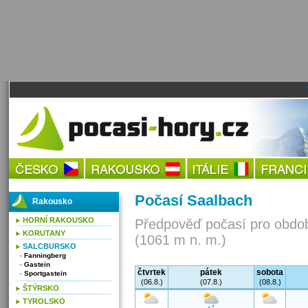
Počasí Saalbach
Rakousko
HORNÍ RAKOUSKO
Předpověď počasí pro obdob
KORUTANY
(1061 m n. m.)
SALCBURSKO
Fanningberg
Gastein
čtvrtek
pátek
sobota
Sportgastein
(06.8.)
(07.8.)
(08.8.)
ŠTÝRSKO
TYROLSKO