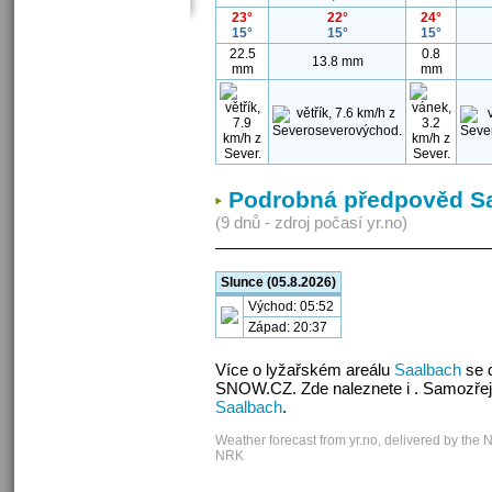
23°
22°
24°
15°
15°
15°
22.5
0.8
13.8 mm
mm
mm
Podrobná předpověd S
(9 dnů - zdroj počasí yr.no)
Slunce (05.8.2026)
Východ: 05:52
Západ: 20:37
Více o lyžařském areálu
Saalbach
se d
SNOW.CZ. Zde naleznete i . Samozřej
Saalbach
.
Weather forecast from yr.no, delivered by the 
NRK