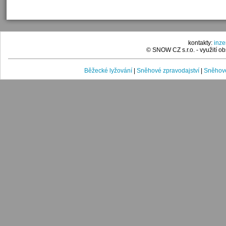
kontakty:
inz
© SNOW CZ s.r.o. - využití 
Běžecké lyžování
|
Sněhové zpravodajství
|
Sněhové