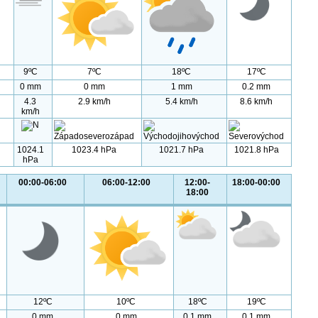
9ºC
7ºC
18ºC
17ºC
0 mm
0 mm
1 mm
0.2 mm
4.3
2.9 km/h
5.4 km/h
8.6 km/h
km/h
1024.1
1023.4 hPa
1021.7 hPa
1021.8 hPa
hPa
00:00-06:00
06:00-12:00
12:00-
18:00-00:00
18:00
12ºC
10ºC
18ºC
19ºC
0 mm
0 mm
0.1 mm
0.1 mm