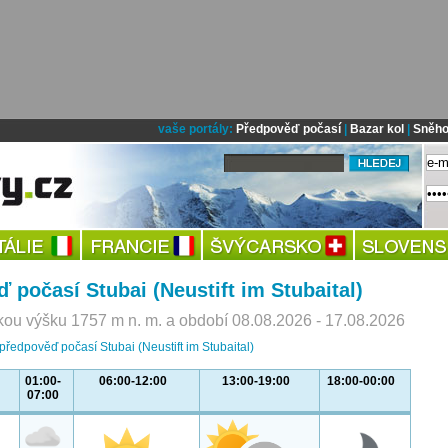
vaše portály:
Předpověď počasí
|
Bazar kol
|
Sněho
 počasí Stubai (Neustift im Stubaital)
ou výšku 1757 m n. m. a období 08.08.2026 - 17.08.2026
předpověď počasí Stubai (Neustift im Stubaital)
01:00-
06:00-12:00
13:00-19:00
18:00-00:00
07:00