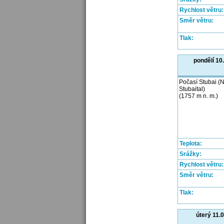
Rychlost větru:
Směr větru:
Tlak:
pondělí 10
Počasí Stubai (N
Stubaital)
(1757 m n. m.)
Teplota:
Srážky:
Rychlost větru:
Směr větru:
Tlak:
úterý 11.