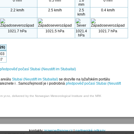
0 mm
0.5 mm
1.6
0 mm
mm
2.2 km/h
2.5 km/h
2.5
0.4 km/h
km/h
1021.7 hPa
1021.5 hPa
1021.4
1021.7 hPa
hPa
26)
:03
37
předpověď počasí Stubai (Neustift im Stubaital)
 areálu
Stubai (Neustift im Stubaital)
se dozvíte na lyžařském portálu
eznete i . Samozřejmostí je i podrobná
předpověď počasí Stubai (Neustift
om yr.no, delivered by the Norwegian Meteorological Institute and the NRK
kontakty:
inzerce@snow.cz
|
partnerské odkazy