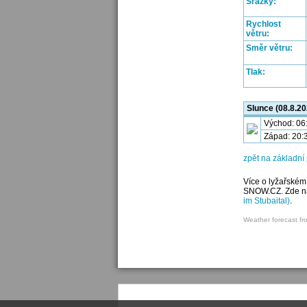
Srážky:
Rychlost
větru:
Směr větru:
Tlak:
Slunce (08.8.20
Východ: 06
Západ: 20:
zpět na základní 
Více o lyžařském
SNOW.CZ. Zde nal
im Stubaital)
.
Weather forecast fr