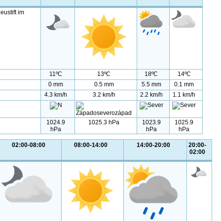
eustift im
11ºC
13ºC
18ºC
14ºC
0 mm
0.5 mm
5.5 mm
0.1 mm
4.3 km/h
3.2 km/h
2.2 km/h
1.1 km/h
1024.9
1025.3 hPa
1023.9
1025.9
hPa
hPa
hPa
02:00-08:00
08:00-14:00
14:00-20:00
20:00-
02:00