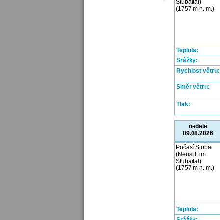
Stubaital)
(1757 m n. m.)
Teplota:
Srážky:
Rychlost větru:
Směr větru:
Tlak:
neděle
09.08.2026
Počasí Stubai
(Neustift im
Stubaital)
(1757 m n. m.)
Teplota:
Srážky: