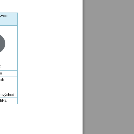
2:00
C
m
m/h
 hPa