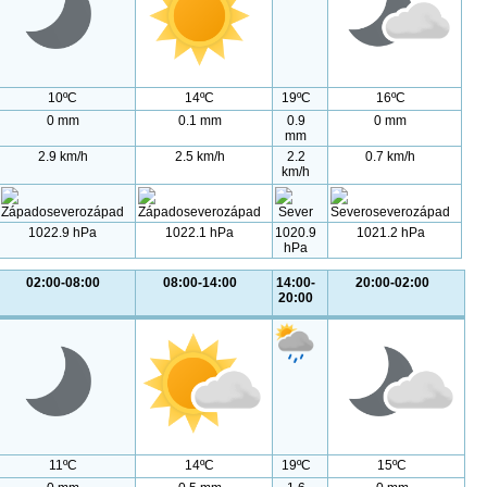
10ºC
14ºC
19ºC
16ºC
0 mm
0.1 mm
0.9
0 mm
mm
2.9 km/h
2.5 km/h
2.2
0.7 km/h
km/h
1022.9 hPa
1022.1 hPa
1020.9
1021.2 hPa
hPa
02:00-08:00
08:00-14:00
14:00-
20:00-02:00
20:00
11ºC
14ºC
19ºC
15ºC