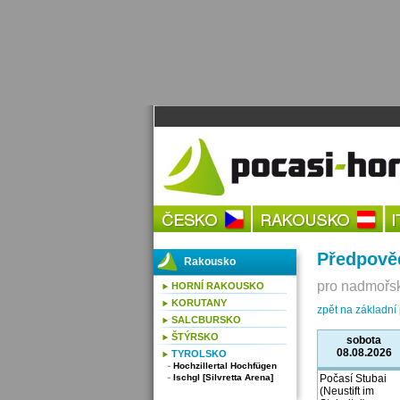
Předpověď
Rakousko
pro nadmořsk
HORNÍ RAKOUSKO
KORUTANY
zpět na základní 
SALCBURSKO
ŠTÝRSKO
sobota
08.08.2026
TYROLSKO
Hochzillertal Hochfügen
Ischgl [Silvretta Arena]
Počasí Stubai
(Neustift im