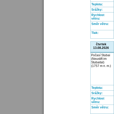
Teplota:
Srážky:
Rychlost
větru:
Směr větru:
Tlak:
čtvrtek
13.08.2026
Počasí Stubai
(Neustift im
Stubaital)
(1757 m n. m.)
Teplota:
Srážky:
Rychlost
větru:
Směr větru: