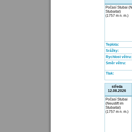
Počasí Stubai (N
Stubaital)
(1757 m n. m.)
Teplota:
Srážky:
Rychlost větru:
Směr větru:
Tlak:
středa
12.08.2026
Počasí Stubai
(Neustift im
Stubaital)
(1757 m n. m.)