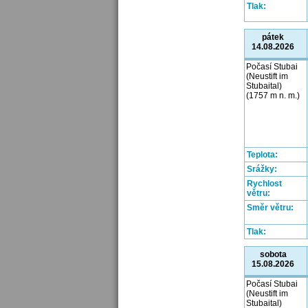
Tlak:
pátek
14.08.2026
Počasí Stubai
(Neustift im
Stubaital)
(1757 m n. m.)
Teplota:
Srážky:
Rychlost
větru:
Směr větru:
Tlak:
sobota
15.08.2026
Počasí Stubai
(Neustift im
Stubaital)