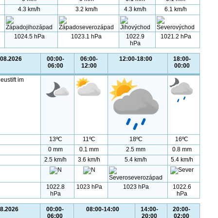
4.3 km/h
3.2 km/h
4.3 km/h
6.1 km/h
1024.5 hPa
1023.1 hPa
1022.9
1021.2 hPa
hPa
.08.2026
00:00-
06:00-
12:00-18:00
18:00-
06:00
12:00
00:00
eustift im
13ºC
11ºC
18ºC
16ºC
0 mm
0.1 mm
2.5 mm
0.8 mm
2.5 km/h
3.6 km/h
5.4 km/h
5.4 km/h
1022.8
1023 hPa
1023 hPa
1022.6
hPa
hPa
08.2026
00:00-
08:00-14:00
14:00-
20:00-
06:00
20:00
02:00