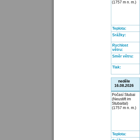
(1757 m n. m.)
Teplota:
Srážky:
Rychlost
větru:
Směr větru:
Tlak:
neděle
16.08.2026
Počasí Stubai
(Neustift im
Stubaital)
(1757 m n. m.)
Teplota: