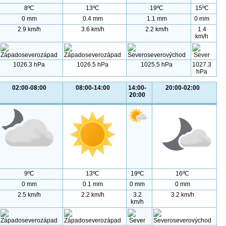
8ºC
13ºC
19ºC
15ºC
0 mm
0.4 mm
1.1 mm
0 mm
2.9 km/h
3.6 km/h
2.2 km/h
1.4
km/h
1026.3 hPa
1026.5 hPa
1025.5 hPa
1027.3
hPa
02:00-08:00
08:00-14:00
14:00-
20:00-02:00
20:00
9ºC
13ºC
19ºC
16ºC
0 mm
0.1 mm
0 mm
0 mm
2.5 km/h
2.2 km/h
3.2
3.2 km/h
km/h