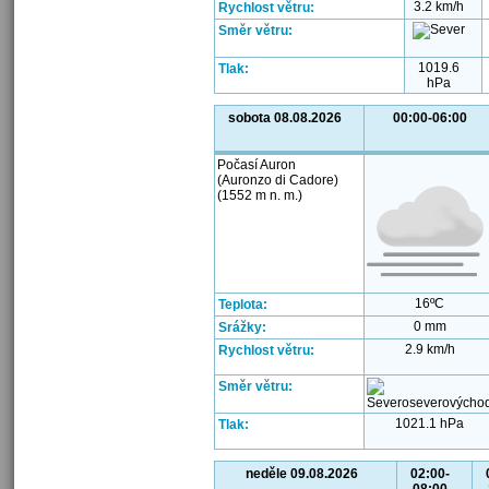
3.2 km/h
Rychlost větru:
Směr větru:
1019.6
Tlak:
hPa
sobota 08.08.2026
00:00-06:00
Počasí Auron
(Auronzo di Cadore)
(1552 m n. m.)
16ºC
Teplota:
0 mm
Srážky:
2.9 km/h
Rychlost větru:
Směr větru:
1021.1 hPa
Tlak:
neděle 09.08.2026
02:00-