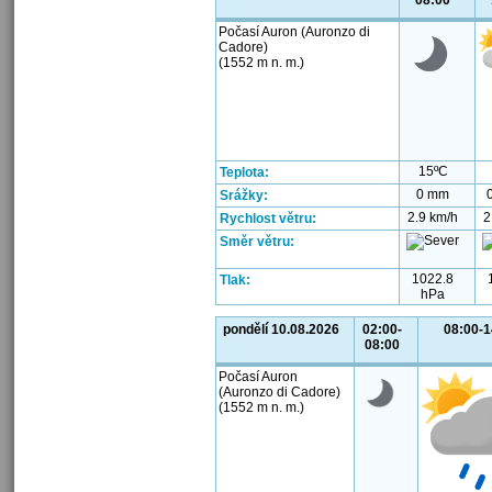
08:00
Počasí Auron (Auronzo di
Cadore)
(1552 m n. m.)
15ºC
Teplota:
0 mm
Srážky:
2.9 km/h
2
Rychlost větru:
Směr větru:
1022.8
Tlak:
hPa
pondělí 10.08.2026
02:00-
08:00-1
08:00
Počasí Auron
(Auronzo di Cadore)
(1552 m n. m.)