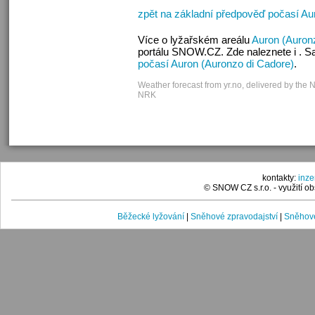
zpět na základní předpověď počasí Au
Více o lyžařském areálu
Auron (Auron
portálu SNOW.CZ. Zde naleznete i . S
počasí Auron (Auronzo di Cadore)
.
Weather forecast from yr.no, delivered by the 
NRK
kontakty:
inz
© SNOW CZ s.r.o. - využití 
Běžecké lyžování
|
Sněhové zpravodajství
|
Sněhové