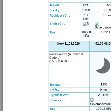
15ºC
15º
Teplota:
0 mm
2.1 
Srážky:
1.1
6.1 k
Rychlost větru:
km/h
Směr větru:
1022.8
1022.1
Tlak:
hPa
úterý 11.08.2026
02:00-08:0
Počasí Auron (Auronzo di
Cadore)
(1552 m n. m.)
13ºC
Teplota:
0 mm
Srážky:
2.9 km/h
Rychlost větru:
Směr větru:
1021.6 hP
Tlak: