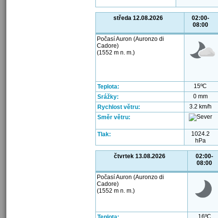
středa 12.08.2026
02:00-
08:00
Počasí Auron (Auronzo di
Cadore)
(1552 m n. m.)
15ºC
Teplota:
0 mm
Srážky:
3.2 km/h
Rychlost větru:
Směr větru:
1024.2
Tlak:
hPa
čtvrtek 13.08.2026
02:00-
08:00
Počasí Auron (Auronzo di
Cadore)
(1552 m n. m.)
16ºC
Teplota: