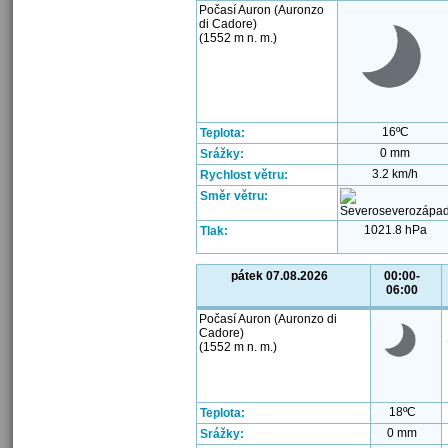
Počasí Auron (Auronzo
di Cadore)
(1552 m n. m.)
16ºC
Teplota:
0 mm
Srážky:
3.2 km/h
Rychlost větru:
Směr větru:
1021.8 hPa
Tlak:
pátek 07.08.2026
00:00-
06:00
Počasí Auron (Auronzo di
Cadore)
(1552 m n. m.)
18ºC
Teplota:
0 mm
Srážky: