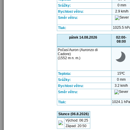
0 mm
Srážky:
2.9 km/h
Rychlost větru:
Směr větru:
1025.5 hP
Tlak:
pátek 14.08.2026
02:00-
08:00
Počasí Auron (Auronzo di
Cadore)
(1552 m n. m.)
15ºC
Teplota:
0 mm
Srážky:
3.2 km/h
Rychlost větru:
Směr větru:
1024.1 hP
Tlak:
Slunce (06.8.2026)
Východ: 06:25
Západ: 20:50