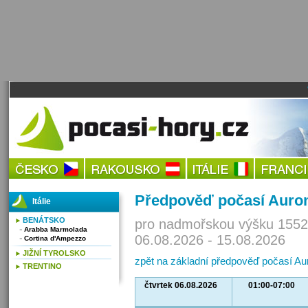
Předpověď počasí Auron
Itálie
BENÁTSKO
pro nadmořskou výšku 1552
Arabba Marmolada
06.08.2026 - 15.08.2026
Cortina d'Ampezzo
JIŽNÍ TYROLSKO
zpět na základní předpověď počasí Au
TRENTINO
čtvrtek 06.08.2026
01:00-07:00