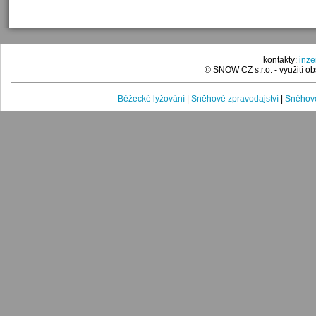
kontakty:
inz
© SNOW CZ s.r.o. - využití 
Běžecké lyžování
|
Sněhové zpravodajství
|
Sněhové