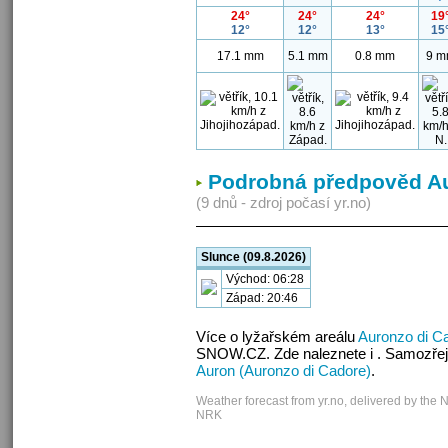
24°
24°
24°
19
12°
12°
13°
15
17.1 mm
5.1 mm
0.8 mm
9 m
Podrobná předpověd Au
(9 dnů - zdroj počasí yr.no)
Slunce (09.8.2026)
Východ: 06:28
Západ: 20:46
Více o lyžařském areálu
Auronzo di C
SNOW.CZ. Zde naleznete i . Samozřej
Auron (Auronzo di Cadore)
.
Weather forecast from yr.no, delivered by the 
NRK