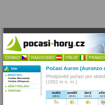
Počasí Auron (Auronzo 
Itálie
BENÁTSKO
Předpověď počasí pro obdob
Arabba Marmolada
(1552 m n. m.)
Cortina d'Ampezzo
JIŽNÍ TYROLSKO
TRENTINO
neděle
pondělí
úterý
stře
(09.8.)
(10.8.)
(11.8.)
(12.8