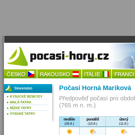
Počasí Horná Mariková
Slovensko
KYSUCKÉ BESKYDY
Předpověď počasí pro obdob
MALÁ FATRA
(765 m n. m.)
NÍZKE TATRY
VYSOKÉ TATRY
neděle
pondělí
úterý
(09.8.)
(10.8.)
(11.8.)