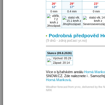
26°
29°
23°
12°
17°
16°
0 mm
0.4 mm
0 mm
Podrobná předpověd H
(9 dnů - zdroj počasí yr.no)
Slunce (09.8.2026)
Východ: 05:29
Západ: 20:14
Více o lyžařském areálu
Horná Marik
SNOW.CZ. Zde naleznete i . Samozřej
Horná Mariková
.
Weather forecast from yr.no, delivered by the 
NRK