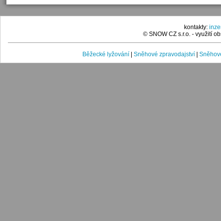
kontakty:
inz
© SNOW CZ s.r.o. - využití 
Běžecké lyžování
|
Sněhové zpravodajství
|
Sněhové