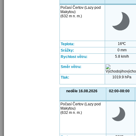
Počasí Čertov (Lazy pod
Makytou)
(632 m n. m.)
16ºC
Teplota:
0 mm
Srážky:
5.8 km/h
Rychlost větru:
Směr větru:
1019.9 hPa
Tlak:
neděle 16.08.2026
02:00-08:00
Počasí Čertov (Lazy pod
Makytou)
(632 m n. m.)