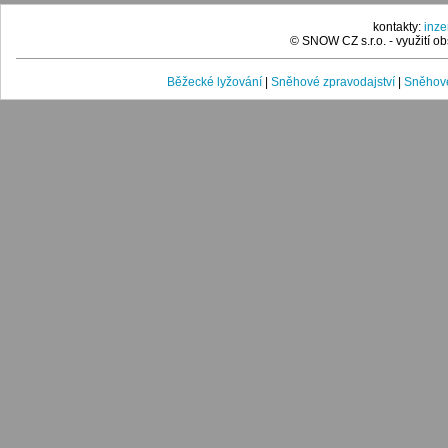
kontakty:
inz
© SNOW CZ s.r.o. - využití 
Běžecké lyžování
|
Sněhové zpravodajství
|
Sněhové