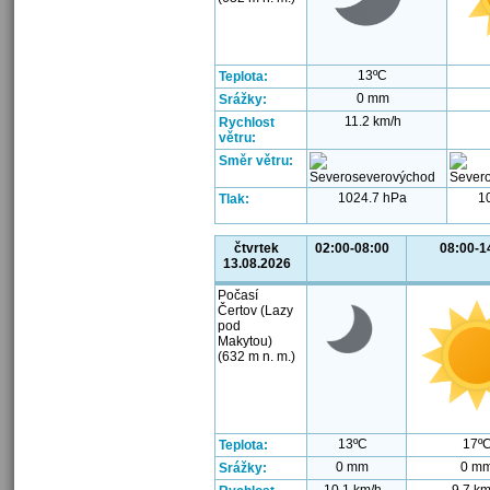
13ºC
Teplota:
0 mm
Srážky:
11.2 km/h
Rychlost
větru:
Směr větru:
1024.7 hPa
1
Tlak:
čtvrtek
02:00-08:00
08:00-1
13.08.2026
Počasí
Čertov (Lazy
pod
Makytou)
(632 m n. m.)
13ºC
17º
Teplota:
0 mm
0 m
Srážky: