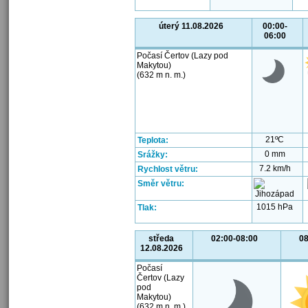
úterý 11.08.2026
00:00-
06:00
Počasí Čertov (Lazy pod
Makytou)
(632 m n. m.)
21ºC
Teplota:
0 mm
Srážky:
7.2 km/h
Rychlost větru:
Směr větru:
1015 hPa
Tlak:
středa
02:00-08:00
08
12.08.2026
Počasí
Čertov (Lazy
pod
Makytou)
(632 m n. m.)