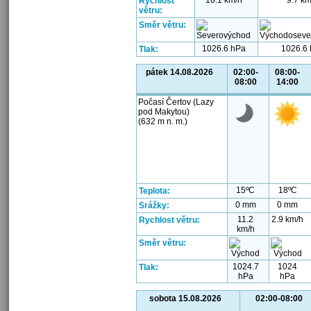
10.1 km/h
9.7 km
Rychlost
větru:
Směr větru:
1026.6 hPa
1026.6
Tlak:
pátek 14.08.2026
02:00-
08:00-
08:00
14:00
Počasí Čertov (Lazy
pod Makytou)
(632 m n. m.)
15ºC
18ºC
Teplota:
0 mm
0 mm
Srážky:
11.2
2.9 km/h
Rychlost větru:
km/h
Směr větru:
1024.7
1024
Tlak:
hPa
hPa
sobota 15.08.2026
02:00-08:00