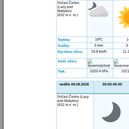
Počasí Čertov
(Lazy pod
Makytou)
(632 m n. m.)
16ºC
1
Teplota:
0 mm
0
Srážky:
10.8 km/h
11.
Rychlost větru:
Směr větru:
1020.4 hPa
1021
Tlak:
neděle 09.08.2026
00:00-06:00
Počasí Čertov (Lazy
pod Makytou)
(632 m n. m.)