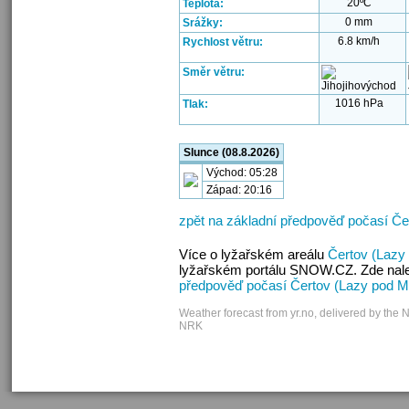
20ºC
Teplota:
0 mm
Srážky:
6.8 km/h
Rychlost větru:
Směr větru:
1016 hPa
Tlak:
Slunce (08.8.2026)
Východ: 05:28
Západ: 20:16
zpět na základní předpověď počasí Če
Více o lyžařském areálu
Čertov (Lazy
lyžařském portálu SNOW.CZ. Zde nalez
předpověď počasí Čertov (Lazy pod M
Weather forecast from yr.no, delivered by the 
NRK