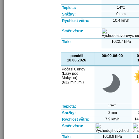
14ºC
Teplota:
0 mm
Srážky:
10.4 km/h
Rychlost větru:
Směr větru:
1022.7 hPa
Tlak:
pondělí
00:00-06:00
0
10.08.2026
Počasí Čertov
(Lazy pod
Makytou)
(632 m n. m.)
17ºC
Teplota:
0 mm
Srážky:
7.9 km/h
14
Rychlost větru:
Směr větru:
1018.8 hPa
1
Tlak: