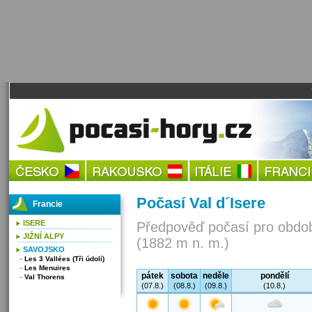
Počasí Val d´Isere
Francie
ISERE
Předpověď počasí pro obdob
JIŽNÍ ALPY
(1882 m n. m.)
SAVOJSKO
Les 3 Vallées (Tři údolí)
Les Menuires
pátek
sobota
neděle
pondělí
Val Thorens
(07.8.)
(08.8.)
(09.8.)
(10.8.)