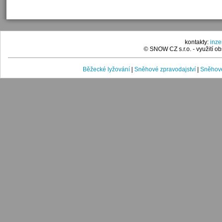
kontakty:
inz
© SNOW CZ s.r.o. - využití 
Běžecké lyžování
|
Sněhové zpravodajství
|
Sněhové