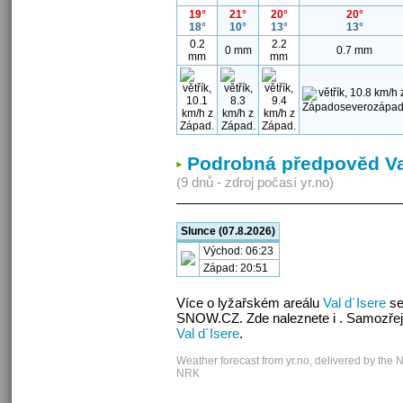
19°
21°
20°
20°
18°
10°
13°
13°
0.2
2.2
0 mm
0.7 mm
mm
mm
Podrobná předpověd Val
(9 dnů - zdroj počasí yr.no)
Slunce (07.8.2026)
Východ: 06:23
Západ: 20:51
Více o lyžařském areálu
Val d´Isere
se
SNOW.CZ. Zde naleznete i . Samozřej
Val d´Isere
.
Weather forecast from yr.no, delivered by the 
NRK