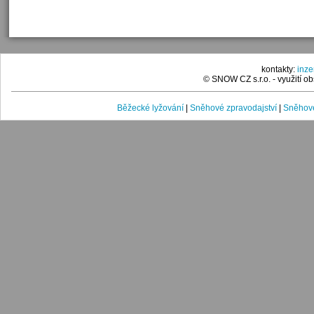
kontakty:
inz
© SNOW CZ s.r.o. - využití 
Běžecké lyžování
|
Sněhové zpravodajství
|
Sněhové