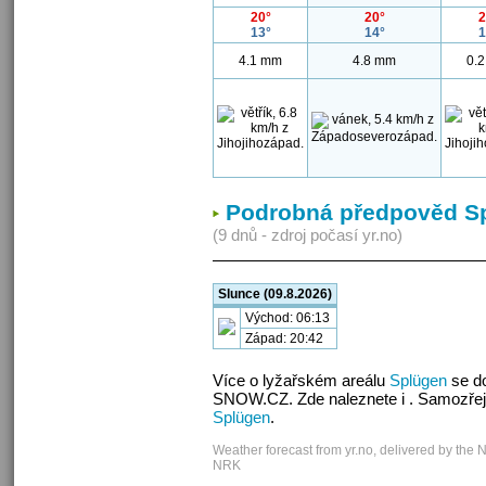
20°
20°
2
13°
14°
1
4.1 mm
4.8 mm
0.
Podrobná předpověd S
(9 dnů - zdroj počasí yr.no)
Slunce (09.8.2026)
Východ: 06:13
Západ: 20:42
Více o lyžařském areálu
Splügen
se do
SNOW.CZ. Zde naleznete i . Samozřej
Splügen
.
Weather forecast from yr.no, delivered by the 
NRK