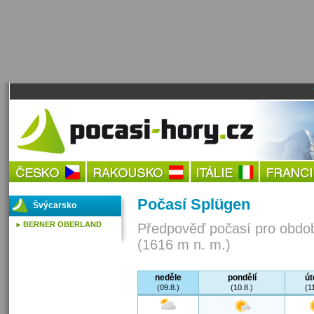
Počasí Splügen
Švýcarsko
BERNER OBERLAND
Předpověď počasí pro obdob
(1616 m n. m.)
neděle
pondělí
út
(09.8.)
(10.8.)
(11