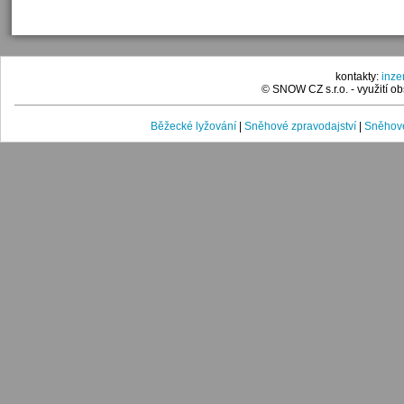
kontakty:
inz
© SNOW CZ s.r.o. - využití 
Běžecké lyžování
|
Sněhové zpravodajství
|
Sněhové