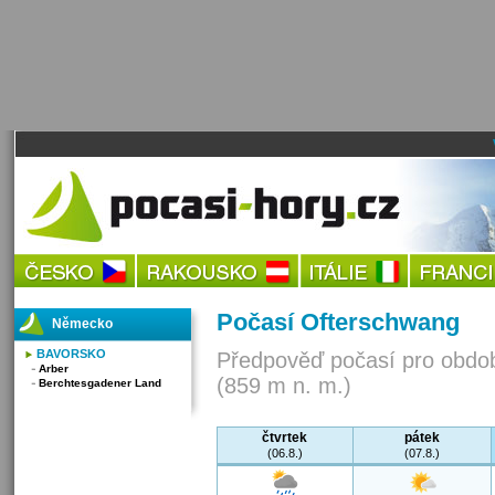
Počasí Ofterschwang
Německo
BAVORSKO
Předpověď počasí pro obdob
Arber
(859 m n. m.)
Berchtesgadener Land
čtvrtek
pátek
(06.8.)
(07.8.)