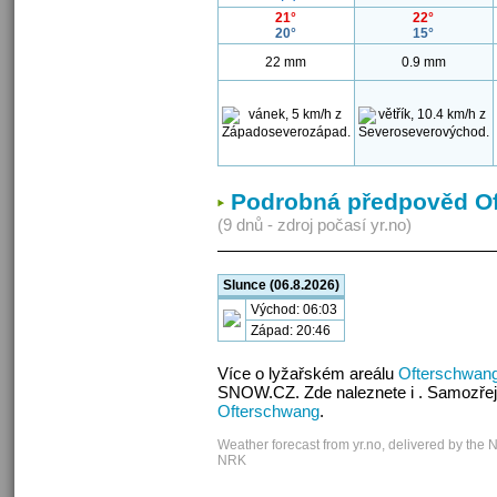
21°
22°
20°
15°
22 mm
0.9 mm
Podrobná předpověd O
(9 dnů - zdroj počasí yr.no)
Slunce (06.8.2026)
Východ: 06:03
Západ: 20:46
Více o lyžařském areálu
Ofterschwan
SNOW.CZ. Zde naleznete i . Samozřej
Ofterschwang
.
Weather forecast from yr.no, delivered by the 
NRK