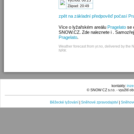
Východ: 06:25
Západ: 20:49
zpět na základní předpověď počasí Pr
Více o lyžařském areálu
Pragelato
se 
SNOW.CZ. Zde naleznete i . Samozřej
Pragelato
.
Weather forecast from yr.no, delivered by the 
NRK
kontakty:
inz
© SNOW CZ s.r.o. - využití 
Běžecké lyžování
|
Sněhové zpravodajství
|
Sněhové