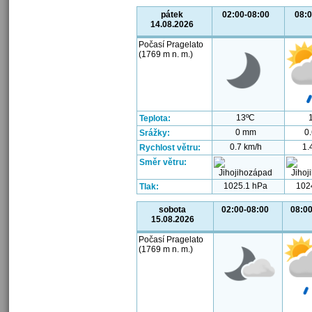
pátek
02:00-08:00
08:0
14.08.2026
Počasí Pragelato
(1769 m n. m.)
13ºC
Teplota:
0 mm
0
Srážky:
0.7 km/h
1.
Rychlost větru:
Směr větru:
1025.1 hPa
102
Tlak:
sobota
02:00-08:00
08:00
15.08.2026
Počasí Pragelato
(1769 m n. m.)