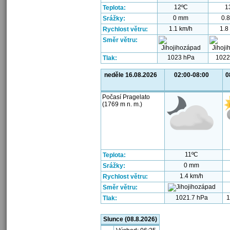
12ºC
1
Teplota:
0 mm
0.
Srážky:
1.1 km/h
1.8
Rychlost větru:
Směr větru:
1023 hPa
1022
Tlak:
neděle 16.08.2026
02:00-08:00
0
Počasí Pragelato
(1769 m n. m.)
11ºC
Teplota:
0 mm
Srážky:
1.4 km/h
Rychlost větru:
Směr větru:
1021.7 hPa
1
Tlak:
Slunce (08.8.2026)