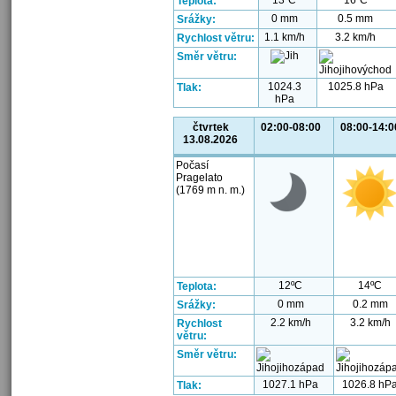
13ºC
16ºC
Teplota:
0 mm
0.5 mm
Srážky:
1.1 km/h
3.2 km/h
Rychlost větru:
Směr větru:
1024.3
1025.8 hPa
Tlak:
hPa
čtvrtek
02:00-08:00
08:00-14:0
13.08.2026
Počasí
Pragelato
(1769 m n. m.)
12ºC
14ºC
Teplota:
0 mm
0.2 mm
Srážky:
2.2 km/h
3.2 km/h
Rychlost
větru:
Směr větru:
1027.1 hPa
1026.8 hP
Tlak: