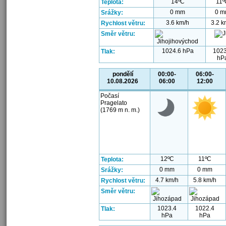
14ºC
11º
Teplota:
0 mm
0 
Srážky:
3.6 km/h
3.2 k
Rychlost větru:
Směr větru:
1024.6 hPa
1023
Tlak:
hP
pondělí
00:00-
06:00-
10.08.2026
06:00
12:00
Počasí
Pragelato
(1769 m n. m.)
12ºC
11ºC
Teplota:
0 mm
0 mm
Srážky:
4.7 km/h
5.8 km/h
Rychlost větru:
Směr větru:
1023.4
1022.4
Tlak:
hPa
hPa