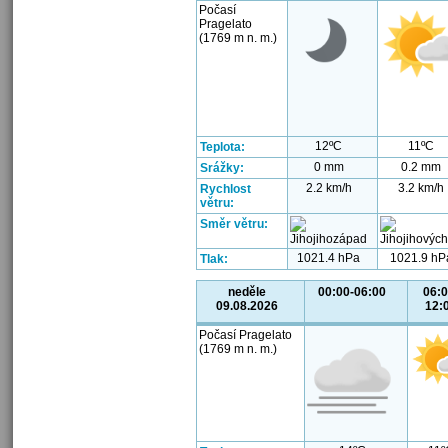
Počasí
Pragelato
(1769 m n. m.)
12ºC
11ºC
Teplota:
0 mm
0.2 mm
Srážky:
2.2 km/h
3.2 km/h
Rychlost
větru:
Směr větru:
1021.4 hPa
1021.9 hP
Tlak:
neděle
00:00-06:00
06:0
09.08.2026
12:
Počasí Pragelato
(1769 m n. m.)