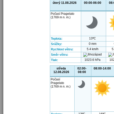
úterý 11.08.2026
00:00-06:00
08:
Počasí Pragelato
(1769 m n. m.)
13ºC
Teplota:
0 mm
Srážky:
5.4 km/h
5
Rychlost větru:
Směr větru:
1023.6 hPa
10
Tlak:
středa
02:00-
08:00-14:00
12.08.2026
08:00
Počasí
Pragelato
(1769 m n. m.)