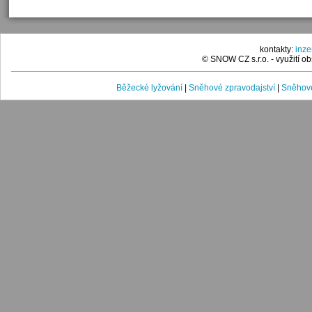
kontakty:
inz
© SNOW CZ s.r.o. - využití 
Běžecké lyžování
|
Sněhové zpravodajství
|
Sněhové