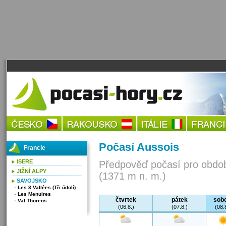
Počasí Aussois
Francie
ISERE
Předpověď počasí pro obdob
JIŽNÍ ALPY
(1371 m n. m.)
SAVOJSKO
Les 3 Vallées (Tři údolí)
Les Menuires
čtvrtek
pátek
sob
Val Thorens
(06.8.)
(07.8.)
(08.