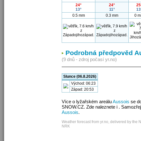
24°
24°
25
13°
11°
13
0.5 mm
0.3 mm
0 
Podrobná předpověd A
(9 dnů - zdroj počasí yr.no)
Slunce (06.8.2026)
Východ: 06:23
Západ: 20:53
Více o lyžařském areálu
Aussois
se do
SNOW.CZ. Zde naleznete i . Samozřej
Aussois
.
Weather forecast from yr.no, delivered by the 
NRK