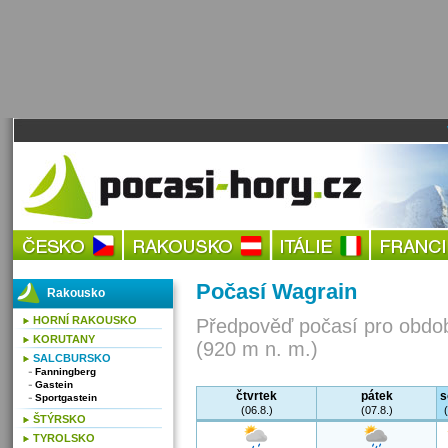
Počasí Wagrain
Rakousko
HORNÍ RAKOUSKO
Předpověď počasí pro obdob
KORUTANY
(920 m n. m.)
SALCBURSKO
Fanningberg
Gastein
čtvrtek
pátek
s
Sportgastein
(06.8.)
(07.8.)
ŠTÝRSKO
TYROLSKO