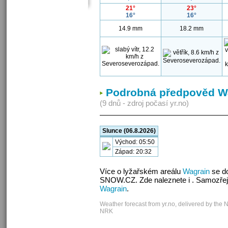
21°
23°
16°
16°
14.9 mm
18.2 mm
Podrobná předpověd W
(9 dnů - zdroj počasí yr.no)
Slunce (06.8.2026)
Východ: 05:50
Západ: 20:32
Více o lyžařském areálu
Wagrain
se do
SNOW.CZ. Zde naleznete i . Samozřej
Wagrain
.
Weather forecast from yr.no, delivered by the 
NRK