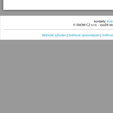
kontakty:
inz
© SNOW CZ s.r.o. - využití 
Běžecké lyžování
|
Sněhové zpravodajství
|
Sněhové