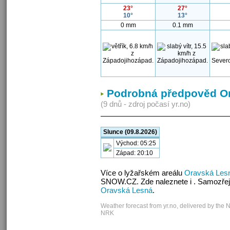
23°
27°
10°
13°
0 mm
0.1 mm
Podrobná předpověd O
(9 dnů - zdroj počasí yr.no)
Slunce (09.8.2026)
Východ: 05:25
Západ: 20:10
Více o lyžařském areálu
Oravská Les
SNOW.CZ. Zde naleznete i . Samozřej
Oravská Lesná
.
Weather forecast from yr.no, delivered by the 
NRK