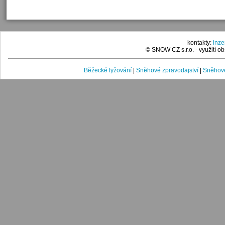
kontakty:
inz
© SNOW CZ s.r.o. - využití 
Běžecké lyžování
|
Sněhové zpravodajství
|
Sněhové