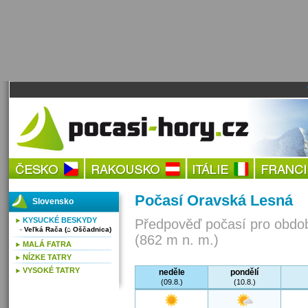
Počasí Oravská Lesná
Slovensko
KYSUCKÉ BESKYDY
Předpověď počasí pro obdob
Veľká Rača (⌂ Oščadnica)
(862 m n. m.)
MALÁ FATRA
NÍZKE TATRY
VYSOKÉ TATRY
neděle
pondělí
(09.8.)
(10.8.)