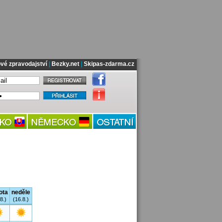
vé zpravodajství
|
Bezky.net
|
Skipas-zdarma.cz
ota
neděle
8.)
(16.8.)