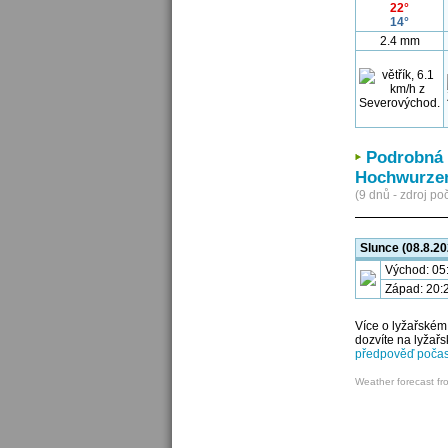
22°
14°
2.4 mm
Podrobná 
Hochwurzen
(9 dnů - zdroj poč
Slunce (08.8.20
Východ: 05
Západ: 20:
Více o lyžařském
dozvíte na lyžař
předpověď počas
Weather forecast fr