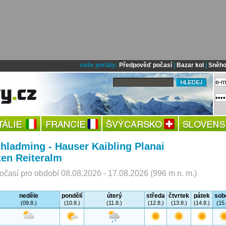
vaše portály:
Předpověď počasí
|
Bazar kol
|
Sněho
hladming - Hauser Kaibling Planai
en Reiteralm
časí pro období 08.08.2026 - 17.08.2026 (996 m n. m.)
neděle
pondělí
úterý
středa
čtvrtek
pátek
sob
(09.8.)
(10.8.)
(11.8.)
(12.8.)
(13.8.)
(14.8.)
(15.