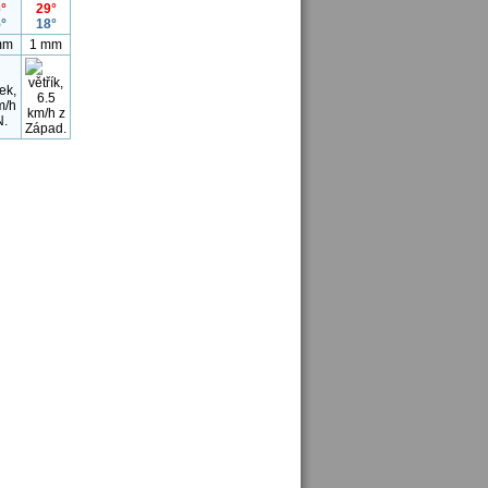
°
29°
°
18°
mm
1 mm