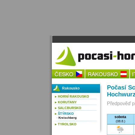
Počasí Sc
Rakousko
Hochwurz
HORNÍ RAKOUSKO
KORUTANY
Předpověď po
SALCBURSKO
ŠTÝRSKO
sobota
Kreischberg
(08.8.)
TYROLSKO