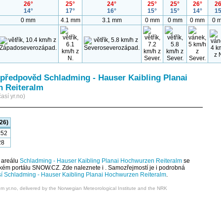
26°
25°
24°
25°
25°
26°
26
14°
17°
16°
15°
15°
14°
15
0 mm
4.1 mm
3.1 mm
0 mm
0 mm
0 mm
0 
předpověd Schladming - Hauser Kaibling Planai
 Reiteralm
así yr.no)
26)
:52
28
 areálu
Schladming - Hauser Kaibling Planai Hochwurzen Reiteralm
se
ském portálu SNOW.CZ. Zde naleznete i . Samozřejmostí je i podrobná
í Schladming - Hauser Kaibling Planai Hochwurzen Reiteralm
.
om yr.no, delivered by the Norwegian Meteorological Institute and the NRK