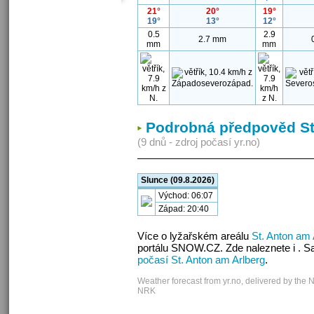
21°
20°
19°
19°
13°
12°
0.5
2.9
2.7 mm
mm
mm
Podrobná předpověd St
(9 dnů - zdroj počasí yr.no)
Slunce (09.8.2026)
Východ: 06:07
Západ: 20:40
Více o lyžařském areálu
St. Anton am 
portálu SNOW.CZ. Zde naleznete i . S
počasí St. Anton am Arlberg
.
Weather forecast from yr.no, delivered by the 
NRK