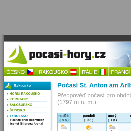
Počasí St. Anton am Arl
Rakousko
HORNÍ RAKOUSKO
Předpověď počasí pro obdob
KORUTANY
(1797 m n. m.)
SALCBURSKO
ŠTÝRSKO
neděle
pondělí
úterý
TYROLSKO
Hochzillertal Hochfügen
(09.8.)
(10.8.)
(11.8.)
Ischgl [Silvretta Arena]