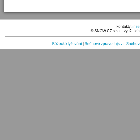
kontakty:
inz
© SNOW CZ s.r.o. - využití 
Běžecké lyžování
|
Sněhové zpravodajství
|
Sněhové