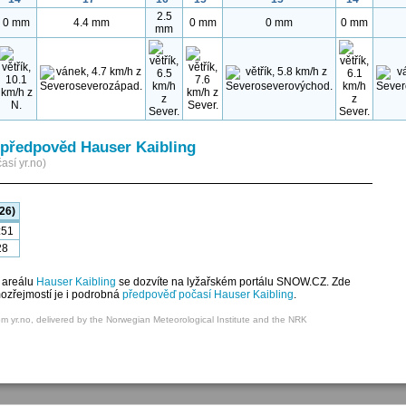
2.5
0 mm
4.4 mm
0 mm
0 mm
0 mm
mm
předpověd Hauser Kaibling
así yr.no)
26)
:51
28
 areálu
Hauser Kaibling
se dozvíte na lyžařském portálu SNOW.CZ. Zde
mozřejmostí je i podrobná
předpověď počasí Hauser Kaibling
.
om yr.no, delivered by the Norwegian Meteorological Institute and the NRK