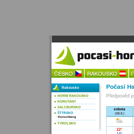
Počasí Ha
Rakousko
Předpověď po
HORNÍ RAKOUSKO
KORUTANY
SALCBURSKO
sobota
ŠTÝRSKO
(08.8.)
Kreischberg
TYROLSKO
22°
14°