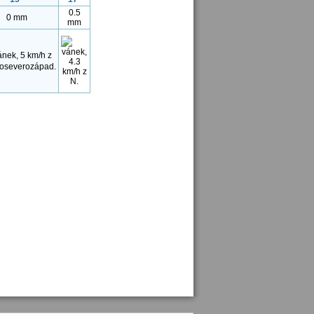
0.5
0 mm
mm