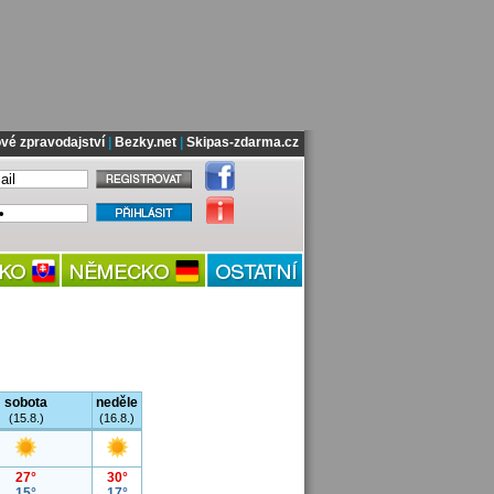
vé zpravodajství
|
Bezky.net
|
Skipas-zdarma.cz
sobota
neděle
(15.8.)
(16.8.)
27°
30°
15°
17°