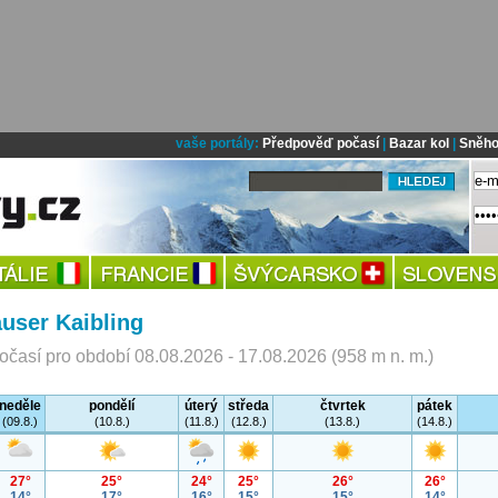
vaše portály:
Předpověď počasí
|
Bazar kol
|
Sněho
user Kaibling
časí pro období 08.08.2026 - 17.08.2026 (958 m n. m.)
neděle
pondělí
úterý
středa
čtvrtek
pátek
(09.8.)
(10.8.)
(11.8.)
(12.8.)
(13.8.)
(14.8.)
27°
25°
24°
25°
26°
26°
14°
17°
16°
15°
15°
14°