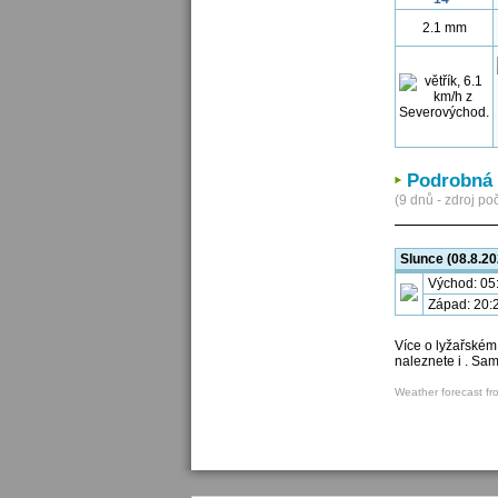
2.1 mm
Podrobná 
(9 dnů - zdroj poč
Slunce (08.8.20
Východ: 05
Západ: 20:
Více o lyžařském
naleznete i . Sa
Weather forecast fr