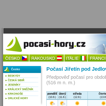
Počasí Jiřetín pod Jedl
Česko
BESKYDY
Předpověď počasí pro obdob
ČESKÁ SIBIŘ
(516 m n. m.)
JESENÍKY
KRÁLICKÝ SNĚŽNÍK
pondělí
úterý
středa
čtvrt
KRKONOŠE
(10.8.)
(11.8.)
(12.8.)
(13.8
ORLICKÉ HORY