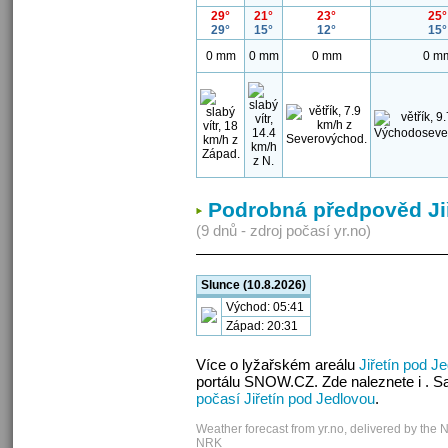
29°
21°
23°
25°
29°
15°
12°
15°
0 mm
0 mm
0 mm
0 m
Podrobná předpověd Ji
(9 dnů - zdroj počasí yr.no)
Slunce (10.8.2026)
Východ: 05:41
Západ: 20:31
Více o lyžařském areálu
Jiřetín pod J
portálu SNOW.CZ. Zde naleznete i . S
počasí Jiřetín pod Jedlovou
.
Weather forecast from yr.no, delivered by the 
NRK