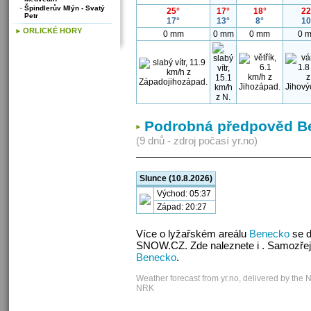
Špindlerův Mlýn - Svatý
25°
17°
18°
22
Petr
17°
13°
8°
10
ORLICKÉ HORY
0 mm
0 mm
0 mm
0 
Podrobná předpověd B
(9 dnů - zdroj počasí yr.no)
Slunce (10.8.2026)
Východ: 05:37
Západ: 20:27
Více o lyžařském areálu
Benecko
se d
SNOW.CZ. Zde naleznete i . Samozřej
Benecko
.
Weather forecast from yr.no, delivered by the 
NRK