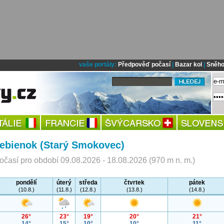
vaše portály:
Předpověď počasí
|
Bazar kol
|
Sněho
rebienok (Starý Smokovec)
časí pro období 09.08.2026 - 18.08.2026 (970 m n. m.)
pondělí
úterý
středa
čtvrtek
pátek
(10.8.)
(11.8.)
(12.8.)
(13.8.)
(14.8.)
26°
23°
19°
20°
21°
14°
15°
10°
10°
11°