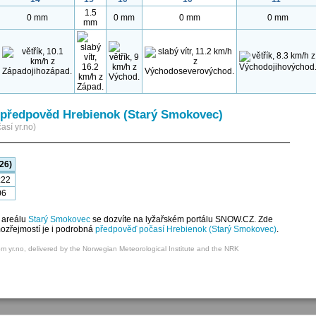
1.5
0 mm
0 mm
0 mm
0 mm
mm
předpověd Hrebienok (Starý Smokovec)
así yr.no)
26)
:22
06
 areálu
Starý Smokovec
se dozvíte na lyžařském portálu SNOW.CZ. Zde
mozřejmostí je i podrobná
předpověď počasí Hrebienok (Starý Smokovec)
.
om yr.no, delivered by the Norwegian Meteorological Institute and the NRK