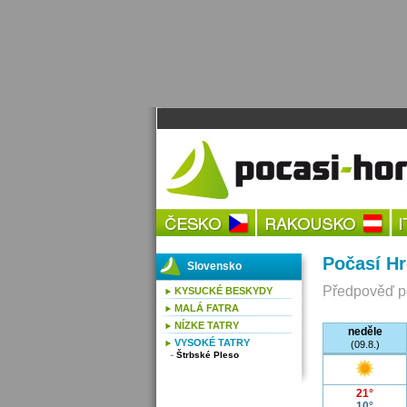
Počasí H
Slovensko
Předpověď po
KYSUCKÉ BESKYDY
MALÁ FATRA
NÍZKE TATRY
neděle
VYSOKÉ TATRY
(09.8.)
Štrbské Pleso
21°
10°