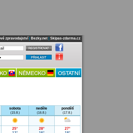
vé zpravodajství
|
Bezky.net
|
Skipas-zdarma.cz
sobota
neděle
pondělí
(15.8.)
(16.8.)
(17.8.)
25°
28°
27°
12°
16°
18°