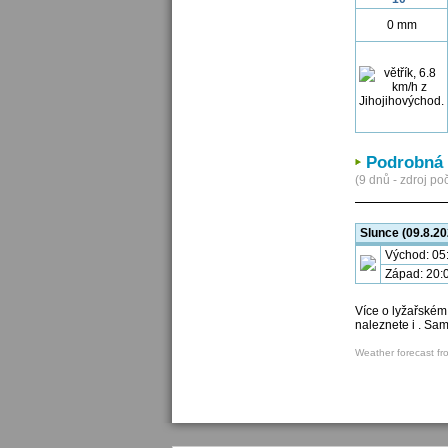
0 mm
Podrobná 
(9 dnů - zdroj poč
Slunce (09.8.20
Východ: 05
Západ: 20:
Více o lyžařském
naleznete i . Sa
Weather forecast fr