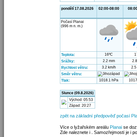
pondělí 17.08.2026
02:00-08:00
08:0
Počasí Planai
(996 m n. m.)
16ºC
1
Teplota:
2.2 mm
2.
Srážky:
3.2 km/h
2.5
Rychlost větru:
Směr větru:
1018.1 hPa
1017
Tlak:
Slunce (09.8.2026)
Východ: 05:53
Západ: 20:27
zpět na základní předpověď počasí Pl
Více o lyžařském areálu
Planai
se doz
Zde naleznete i . Samozřejmostí je i 