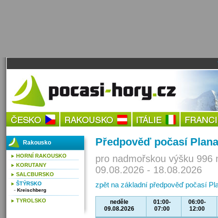
Předpověď počasí Plana
Rakousko
HORNÍ RAKOUSKO
pro nadmořskou výšku 996 
KORUTANY
09.08.2026 - 18.08.2026
SALCBURSKO
ŠTÝRSKO
zpět na základní předpověď počasí Pl
Kreischberg
TYROLSKO
neděle
01:00-
06:00-
09.08.2026
07:00
12:00