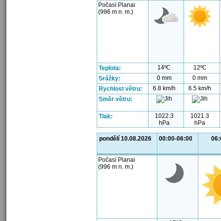
Počasí Planai
(996 m n. m.)
14ºC
12ºC
Teplota:
0 mm
0 mm
Srážky:
6.8 km/h
6.5 km/h
Rychlost větru:
Směr větru:
1022.3
1021.3
Tlak:
hPa
hPa
pondělí 10.08.2026
00:00-06:00
06:
Počasí Planai
(996 m n. m.)