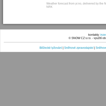
Weather forecast from yr.no, delivered by the 
NRK
kontakty:
inz
© SNOW CZ s.r.o. - využití 
Běžecké lyžování
|
Sněhové zpravodajství
|
Sněhové