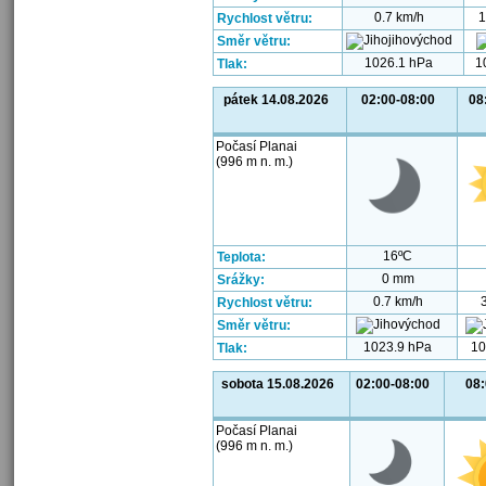
0.7 km/h
1
Rychlost větru:
Směr větru:
1026.1 hPa
1
Tlak:
pátek 14.08.2026
02:00-08:00
08
Počasí Planai
(996 m n. m.)
16ºC
Teplota:
0 mm
Srážky:
0.7 km/h
Rychlost větru:
Směr větru:
1023.9 hPa
10
Tlak:
sobota 15.08.2026
02:00-08:00
08:
Počasí Planai
(996 m n. m.)