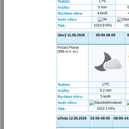
17ºC
Teplota:
0 mm
Srážky:
4 km/h
Rychlost větru:
Směr větru:
1019.9 hPa
10
Tlak:
úterý 11.08.2026
00:00-06:00
Počasí Planai
(996 m n. m.)
17ºC
Teplota:
0.2 mm
Srážky:
5 km/h
Rychlost větru:
Směr větru:
1022.1 hPa
Tlak:
středa 12.08.2026
02:00-08:00
08:00-14