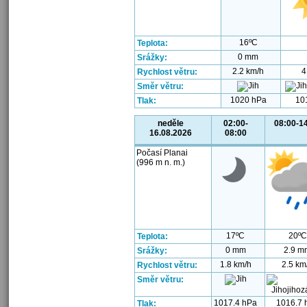
16ºC
Teplota:
0 mm
Srážky:
2.2 km/h
4
Rychlost větru:
Směr větru:
1020 hPa
10
Tlak:
neděle
02:00-
08:00-1
16.08.2026
08:00
Počasí Planai
(996 m n. m.)
17ºC
20ºC
Teplota:
0 mm
2.9 m
Srážky:
1.8 km/h
2.5 km
Rychlost větru:
Směr větru:
1017.4 hPa
1016.7 
Tlak: