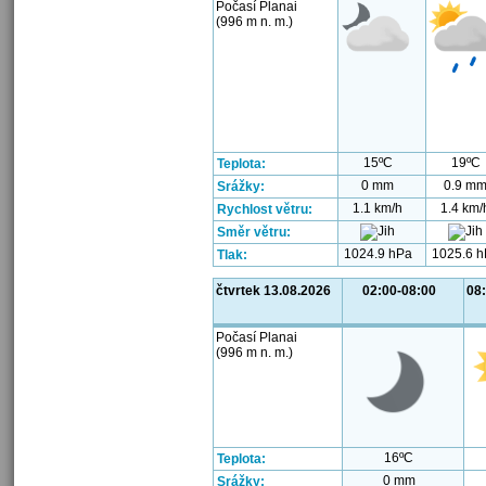
Počasí Planai
(996 m n. m.)
15ºC
19ºC
Teplota:
0 mm
0.9 m
Srážky:
1.1 km/h
1.4 km/
Rychlost větru:
Směr větru:
1024.9 hPa
1025.6 h
Tlak:
čtvrtek 13.08.2026
02:00-08:00
08
Počasí Planai
(996 m n. m.)
16ºC
Teplota:
0 mm
Srážky: