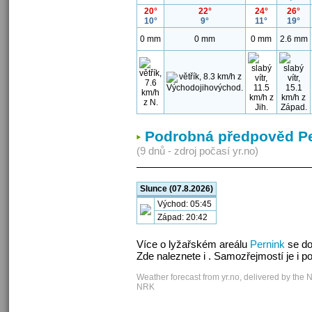
20°
22°
24°
26°
10°
9°
11°
19°
0 mm
0 mm
0 mm
2.6 mm
Podrobná předpověd P
(9 dnů - zdroj počasí yr.no)
Slunce (07.8.2026)
Východ: 05:45
Západ: 20:42
Více o lyžařském areálu
Pernink
se do
Zde naleznete i . Samozřejmostí je i 
Weather forecast from yr.no, delivered by the 
NRK