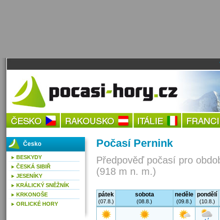
Počasí Pernink
Česko
BESKYDY
Předpověď počasí pro obdob
ČESKÁ SIBIŘ
(918 m n. m.)
JESENÍKY
KRÁLICKÝ SNĚŽNÍK
pátek
sobota
neděle
pondělí
KRKONOŠE
(07.8.)
(08.8.)
(09.8.)
(10.8.)
ORLICKÉ HORY