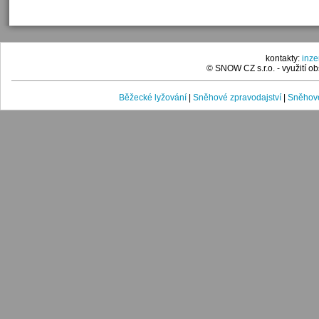
kontakty:
inz
© SNOW CZ s.r.o. - využití 
Běžecké lyžování
|
Sněhové zpravodajství
|
Sněhové