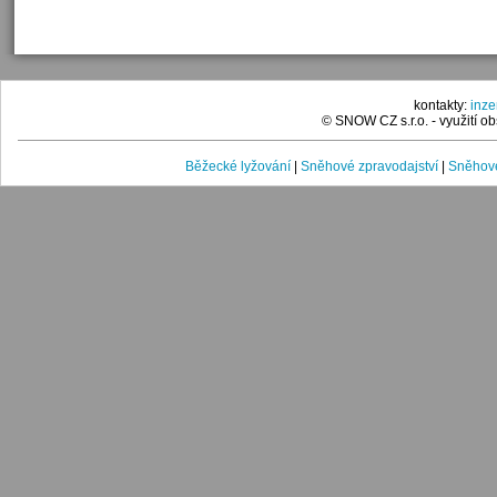
kontakty:
inz
© SNOW CZ s.r.o. - využití 
Běžecké lyžování
|
Sněhové zpravodajství
|
Sněhové