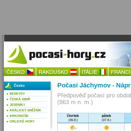
Počasí Jáchymov - Nápr
Česko
BESKYDY
Předpověď počasí pro obdob
ČESKÁ SIBIŘ
(863 m n. m.)
JESENÍKY
KRÁLICKÝ SNĚŽNÍK
čtvrtek
pátek
KRKONOŠE
(06.8.)
(07.8.)
ORLICKÉ HORY