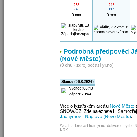
25°
21°
24°
11°
0 mm
0 mm
Podrobná předpověd J
(Nové Město)
(9 dnů - zdroj počasí yr.no)
Slunce (06.8.2026)
Východ: 05:43
Západ: 20:44
Více o lyžařském areálu
Nové Město
s
SNOW.CZ. Zde naleznete i . Samozřej
Jáchymov - Náprava (Nové Město)
.
Weather forecast from yr.no, delivered by the 
NRK