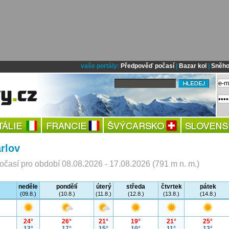
vaše portály:
Předpověď počasí
|
Bazar kol
|
Sněho
rlov
časí pro období 08.08.2026 - 17.08.2026 (791 m n. m.)
neděle
pondělí
úterý
středa
čtvrtek
pátek
(09.8.)
(10.8.)
(11.8.)
(12.8.)
(13.8.)
(14.8.)
24°
26°
21°
19°
21°
25°
12°
17°
15°
10°
11°
13°