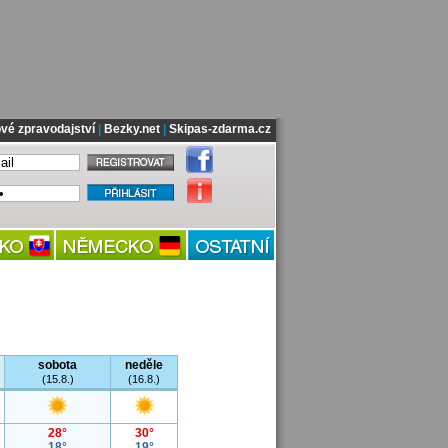
vé zpravodajství
|
Bezky.net
|
Skipas-zdarma.cz
sobota
neděle
(15.8.)
(16.8.)
28°
30°
18°
19°