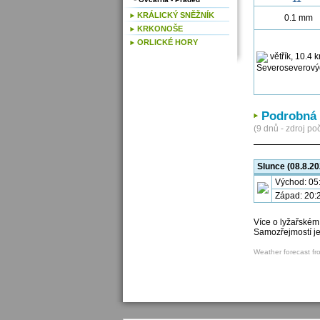
KRÁLICKÝ SNĚŽNÍK
0.1 mm
KRKONOŠE
ORLICKÉ HORY
Podrobná 
(9 dnů - zdroj poč
Slunce (08.8.20
Východ: 05
Západ: 20:
Více o lyžařském
Samozřejmostí j
Weather forecast fr