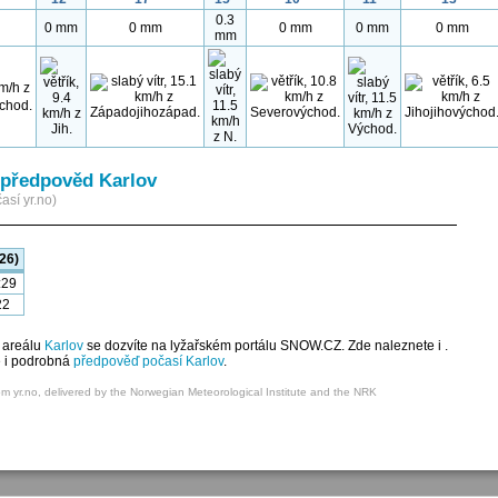
0.3
0 mm
0 mm
0 mm
0 mm
0 mm
mm
předpověd Karlov
así yr.no)
26)
:29
22
 areálu
Karlov
se dozvíte na lyžařském portálu SNOW.CZ. Zde naleznete i .
e i podrobná
předpověď počasí Karlov
.
om yr.no, delivered by the Norwegian Meteorological Institute and the NRK