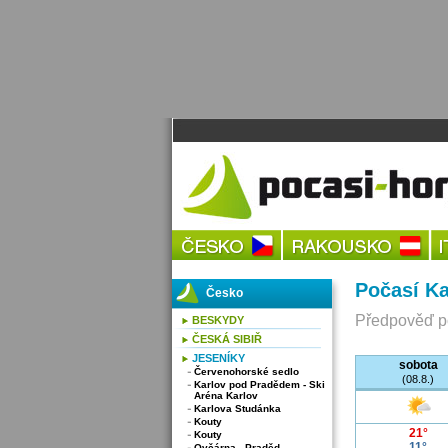
Počasí Ka
Česko
Předpověď po
BESKYDY
ČESKÁ SIBIŘ
JESENÍKY
sobota
Červenohorské sedlo
(08.8.)
Karlov pod Pradědem - Ski
Aréna Karlov
Karlova Studánka
Kouty
21°
Kouty
11°
Ovčárna - Praděd