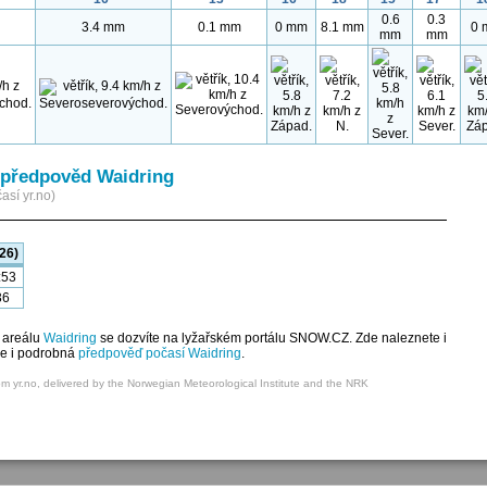
0.6
0.3
3.4 mm
0.1 mm
0 mm
8.1 mm
0 
mm
mm
předpověd Waidring
así yr.no)
26)
:53
36
 areálu
Waidring
se dozvíte na lyžařském portálu SNOW.CZ. Zde naleznete i
je i podrobná
předpověď počasí Waidring
.
om yr.no, delivered by the Norwegian Meteorological Institute and the NRK