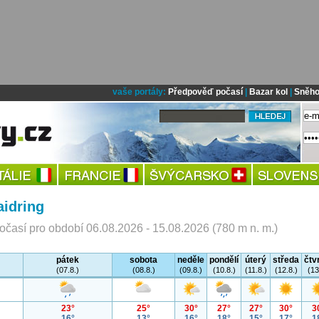
vaše portály:
Předpověď počasí
|
Bazar kol
|
Sněho
idring
časí pro období 06.08.2026 - 15.08.2026 (780 m n. m.)
pátek
sobota
neděle
pondělí
úterý
středa
čtv
(07.8.)
(08.8.)
(09.8.)
(10.8.)
(11.8.)
(12.8.)
(13
23°
25°
30°
27°
27°
30°
3
16°
13°
16°
18°
15°
17°
1