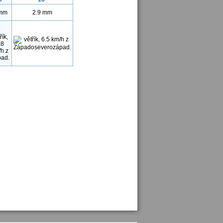
mm
2.9 mm