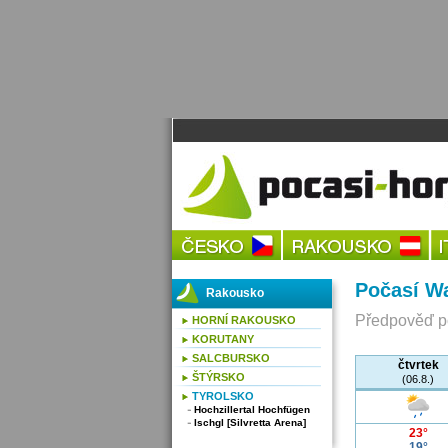
Počasí Wa
Rakousko
Předpověď po
HORNÍ RAKOUSKO
KORUTANY
SALCBURSKO
čtvrtek
ŠTÝRSKO
(06.8.)
TYROLSKO
Hochzillertal Hochfügen
Ischgl [Silvretta Arena]
23°
19°