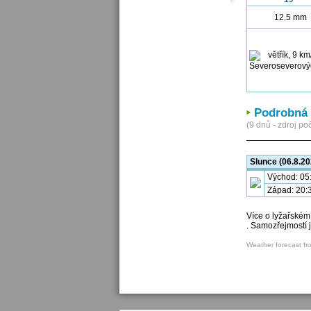
12.5 mm
Podrobná 
(9 dnů - zdroj poč
Slunce (06.8.20
Východ: 05
Západ: 20:
Více o lyžařském
. Samozřejmostí 
Weather forecast fr