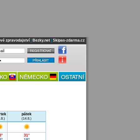
vé zpravodajství
|
Bezky.net
|
Skipas-zdarma.cz
rtek
pátek
.8.)
(14.8.)
0°
31°
8°
18°