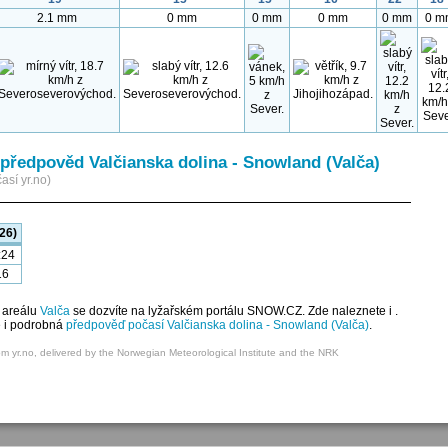
2.1 mm
0 mm
0 mm
0 mm
0 mm
0 m
předpověd Valčianska dolina - Snowland (Valča)
así yr.no)
26)
:24
16
 areálu
Valča
se dozvíte na lyžařském portálu SNOW.CZ. Zde naleznete i .
e i podrobná
předpověď počasí Valčianska dolina - Snowland (Valča)
.
om yr.no, delivered by the Norwegian Meteorological Institute and the NRK