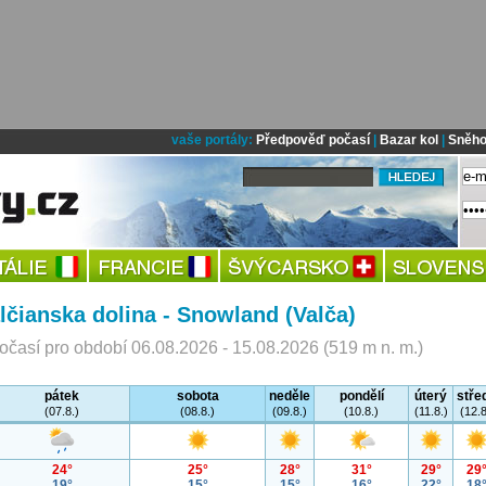
vaše portály:
Předpověď počasí
|
Bazar kol
|
Sněho
lčianska dolina - Snowland (Valča)
časí pro období 06.08.2026 - 15.08.2026 (519 m n. m.)
pátek
sobota
neděle
pondělí
úterý
stře
(07.8.)
(08.8.)
(09.8.)
(10.8.)
(11.8.)
(12.8
24°
25°
28°
31°
29°
29
19°
15°
15°
16°
22°
18