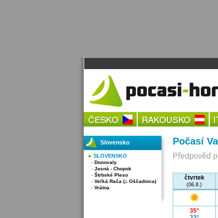
Počasí Va
Slovensko
Předpověď po
SLOVENSKO
Donovaly
Jasná - Chopok
Štrbské Pleso
čtvrtek
Veľká Rača (⌂ Oščadnica)
(06.8.)
Vrátna
35°
23°