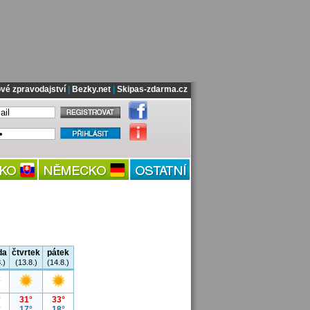
vé zpravodajství
|
Bezky.net
|
Skipas-zdarma.cz
da
čtvrtek
pátek
.)
(13.8.)
(14.8.)
°
31°
33°
°
17°
18°