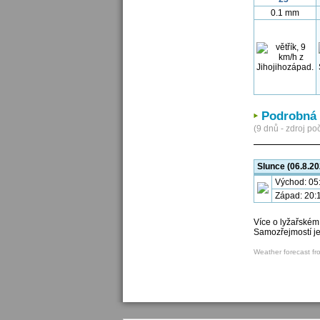
0.1 mm
Podrobná 
(9 dnů - zdroj poč
Slunce (06.8.20
Východ: 05
Západ: 20:
Více o lyžařském
Samozřejmostí j
Weather forecast fr