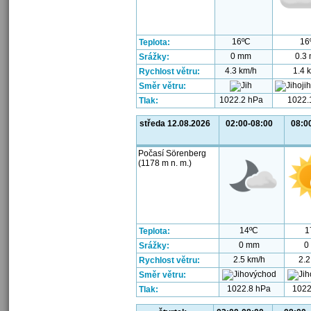
16ºC
16
Teplota:
0 mm
0.3
Srážky:
4.3 km/h
1.4 
Rychlost větru:
Směr větru:
1022.2 hPa
1022.
Tlak:
středa 12.08.2026
02:00-08:00
08:0
Počasí Sörenberg
(1178 m n. m.)
14ºC
1
Teplota:
0 mm
0
Srážky:
2.5 km/h
2.2
Rychlost větru:
Směr větru:
1022.8 hPa
1022
Tlak: