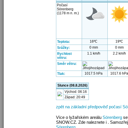
Počasí
Sörenberg
(1178 m n. m.)
16ºC
19ºC
Teplota:
0 mm
0 mm
Srážky:
1.1 km/h
2.2 km/h
Rychlost
větru:
Směr větru:
1017.5 hPa
1017.6 hP
Tlak:
Slunce (08.8.2026)
Východ: 06:16
Západ: 20:49
zpět na základní předpověď počasí Sö
Více o lyžařském areálu
Sörenberg
se 
SNOW.CZ. Zde naleznete i . Samozřej
Sörenberg
.