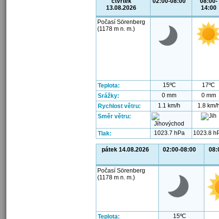
čtvrtek
02:00-08:00
08:00-
13.08.2026
14:00
Počasí Sörenberg
(1178 m n. m.)
15ºC
17ºC
Teplota:
0 mm
0 mm
Srážky:
1.1 km/h
1.8 km/
Rychlost větru:
Směr větru:
1023.7 hPa
1023.8 h
Tlak:
pátek 14.08.2026
02:00-08:00
08:
Počasí Sörenberg
(1178 m n. m.)
15ºC
Teplota: