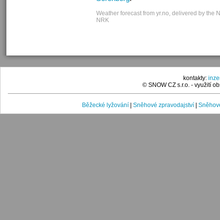
Weather forecast from yr.no, delivered by the 
NRK
kontakty:
inz
© SNOW CZ s.r.o. - využití 
Běžecké lyžování
|
Sněhové zpravodajství
|
Sněhové