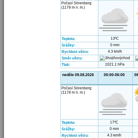
Počasí Sörenberg
(1178 m n. m.)
13ºC
Teplota:
0 mm
Srážky:
4.3 km/h
Rychlost větru:
Směr větru:
1021.1 hPa
Tlak:
neděle 09.08.2026
00:00-06:00
06
Počasí Sörenberg
(1178 m n. m.)
17ºC
Teplota:
0 mm
Srážky:
4.3 km/h
Rychlost větru: