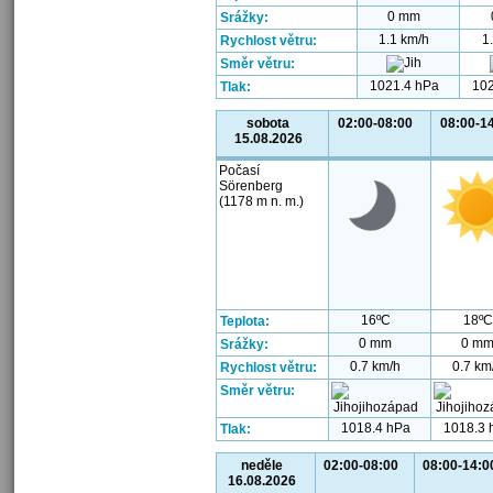
0 mm
Srážky:
1.1 km/h
1
Rychlost větru:
Směr větru:
1021.4 hPa
102
Tlak:
sobota
02:00-08:00
08:00-1
15.08.2026
Počasí
Sörenberg
(1178 m n. m.)
16ºC
18ºC
Teplota:
0 mm
0 m
Srážky:
0.7 km/h
0.7 km
Rychlost větru:
Směr větru:
1018.4 hPa
1018.3 
Tlak:
neděle
02:00-08:00
08:00-14:0
16.08.2026