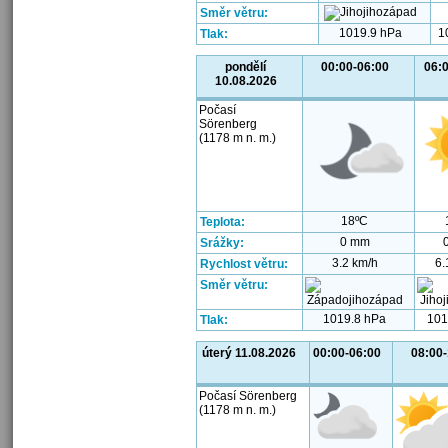
Směr větru:
1019.9 hPa
1
Tlak:
pondělí
00:00-06:00
06:
10.08.2026
Počasí
Sörenberg
(1178 m n. m.)
18ºC
Teplota:
0 mm
Srážky:
3.2 km/h
6.
Rychlost větru:
Směr větru:
1019.8 hPa
101
Tlak:
úterý 11.08.2026
00:00-06:00
08:00
Počasí Sörenberg
(1178 m n. m.)