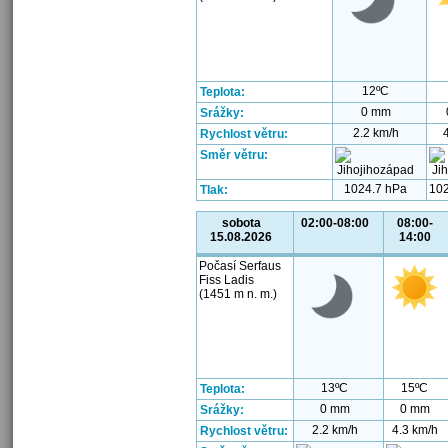
12ºC
Teplota:
0 mm
Srážky:
2.2 km/h
Rychlost větru:
Směr větru:
1024.7 hPa
102
Tlak:
sobota
02:00-08:00
08:00-
15.08.2026
14:00
Počasí Serfaus
Fiss Ladis
(1451 m n. m.)
13ºC
15ºC
Teplota:
0 mm
0 mm
Srážky:
2.2 km/h
4.3 km/h
Rychlost větru: