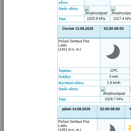
větru:
Směr větru:
1025.9 hPa
1027.4 hP
Tlak:
čtvrtek 13.08.2026
02:00-08:00
Počasí Serfaus Fiss
Ladis
(1451 m n. m.)
13ºC
Teplota:
0 mm
Srážky:
1.8 km/h
Rychlost větru:
Směr větru:
1026.7 hPa
Tlak:
pátek 14.08.2026
02:00-08:00
Počasí Serfaus Fiss
Ladis
(1451 m n. m.)