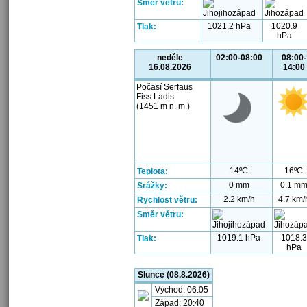
Směr větru:
1021.2 hPa
1020.9
Tlak:
hPa
neděle
02:00-08:00
08:00-
16.08.2026
14:00
Počasí Serfaus
Fiss Ladis
(1451 m n. m.)
14ºC
16ºC
Teplota:
0 mm
0.1 m
Srážky:
2.2 km/h
4.7 km/
Rychlost větru:
Směr větru:
1019.1 hPa
1018.3
Tlak:
hPa
Slunce (08.8.2026)
Východ: 06:05
Západ: 20:40