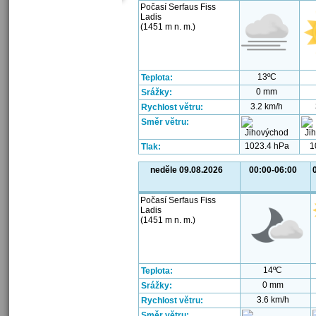
Počasí Serfaus Fiss
Ladis
(1451 m n. m.)
13ºC
Teplota:
0 mm
Srážky:
3.2 km/h
Rychlost větru:
Směr větru:
1023.4 hPa
1
Tlak:
neděle 09.08.2026
00:00-06:00
Počasí Serfaus Fiss
Ladis
(1451 m n. m.)
14ºC
Teplota:
0 mm
Srážky:
3.6 km/h
Rychlost větru:
Směr větru: