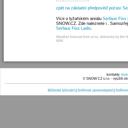
zpět na základní předpověď počasí Se
Více o lyžařském areálu
Serfaus Fiss 
SNOW.CZ. Zde naleznete i . Samozřej
Serfaus Fiss Ladis
.
Weather forecast from yr.no, delivered by the 
NRK
kontakty:
inz
© SNOW CZ s.r.o. - využití 
Běžecké lyžování
|
Sněhové zpravodajství
|
Sněhové