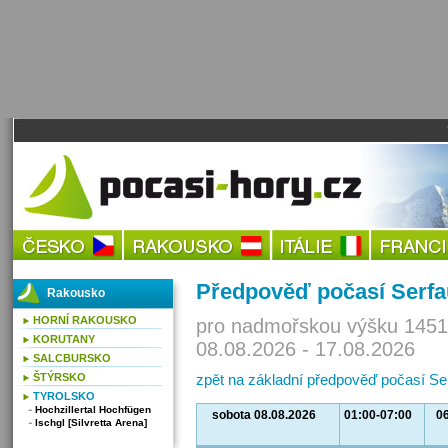
Předpověď počasí Serfa
Rakousko
HORNÍ RAKOUSKO
pro nadmořskou výšku 1451
KORUTANY
08.08.2026 - 17.08.2026
SALCBURSKO
ŠTÝRSKO
zpět na základní předpověď počasí Se
TYROLSKO
Hochzillertal Hochfügen
sobota 08.08.2026
01:00-07:00
0
Ischgl [Silvretta Arena]