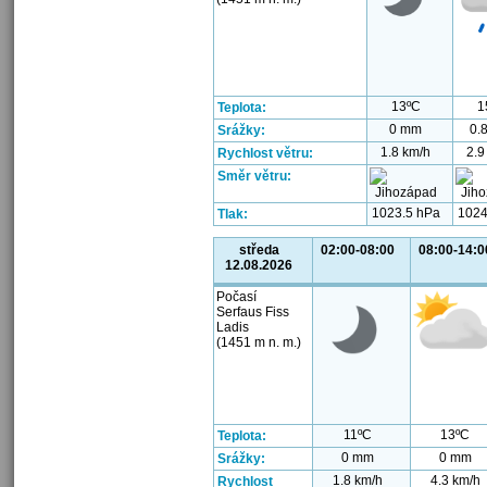
13ºC
1
Teplota:
0 mm
0.
Srážky:
1.8 km/h
2.9
Rychlost větru:
Směr větru:
1023.5 hPa
1024
Tlak:
středa
02:00-08:00
08:00-14:0
12.08.2026
Počasí
Serfaus Fiss
Ladis
(1451 m n. m.)
11ºC
13ºC
Teplota:
0 mm
0 mm
Srážky:
1.8 km/h
4.3 km/h
Rychlost