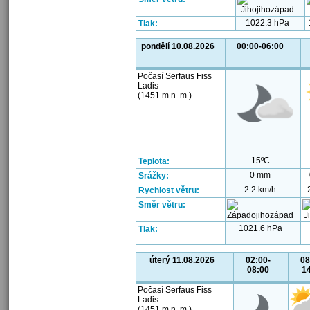
1022.3 hPa
Tlak:
pondělí 10.08.2026
00:00-06:00
Počasí Serfaus Fiss
Ladis
(1451 m n. m.)
15ºC
Teplota:
0 mm
Srážky:
2.2 km/h
Rychlost větru:
Směr větru:
1021.6 hPa
Tlak:
úterý 11.08.2026
02:00-
08
08:00
1
Počasí Serfaus Fiss
Ladis
(1451 m n. m.)