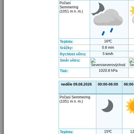
Počasí
Semmering
(1051 m n. m.)
16ºC
Teplota:
0.8 mm
Srážky:
5 km/h
Rychlost větru:
Směr větru:
1020.8 hPa
Tlak:
neděle 09.08.2026
00:00-06:00
06:00
Počasí Semmering
(1051 m n. m.)
15ºC
12
Teplota: