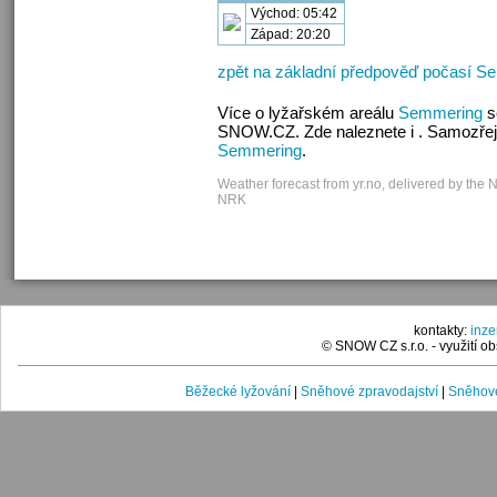
Východ: 05:42
Západ: 20:20
zpět na základní předpověď počasí S
Více o lyžařském areálu
Semmering
s
SNOW.CZ. Zde naleznete i . Samozřej
Semmering
.
Weather forecast from yr.no, delivered by the 
NRK
kontakty:
inz
© SNOW CZ s.r.o. - využití 
Běžecké lyžování
|
Sněhové zpravodajství
|
Sněhové