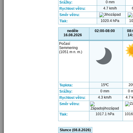
0 mm
Srážky:
4.7 km/h
Rychlost větru:
Směr větru:
1020.4 hPa
10
Tlak:
neděle
02:00-08:00
08:
16.08.2026
14
Počasí
Semmering
(1051 m n. m.)
15ºC
20
Teplota:
0 mm
0 
Srážky:
4.3 km/h
4.7 
Rychlost větru:
Směr větru:
1017.1 hPa
1016
Tlak:
Slunce (08.8.2026)