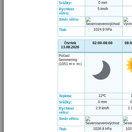
0 mm
Srážky:
5 km/h
Rychlost
větru:
Směr větru:
1024.9 hPa
Tlak:
čtvrtek
02:00-08:00
08:0
13.08.2026
Počasí
Semmering
(1051 m n. m.)
12ºC
Teplota:
0 mm
Srážky:
2.9 km/h
2.
Rychlost
větru:
Směr větru:
1026.8 hPa
102
Tlak: