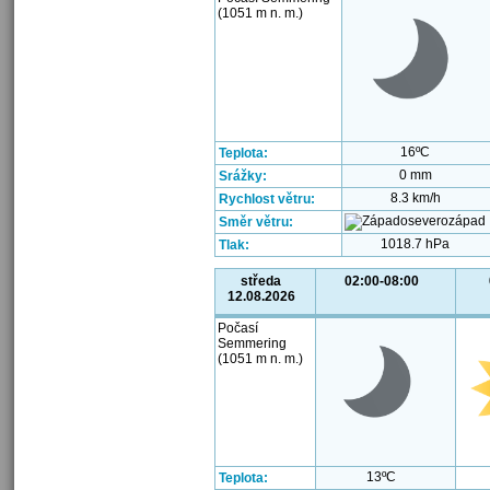
(1051 m n. m.)
16ºC
Teplota:
0 mm
Srážky:
8.3 km/h
Rychlost větru:
Směr větru:
1018.7 hPa
Tlak:
středa
02:00-08:00
12.08.2026
Počasí
Semmering
(1051 m n. m.)
13ºC
Teplota: