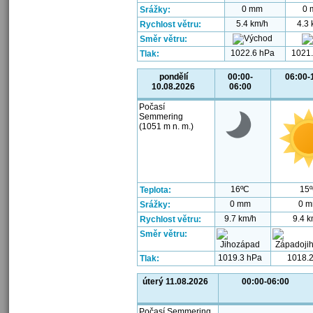
0 mm
0 
Srážky:
5.4 km/h
4.3 
Rychlost větru:
Směr větru:
1022.6 hPa
1021.
Tlak:
pondělí
00:00-
06:00-
10.08.2026
06:00
Počasí
Semmering
(1051 m n. m.)
16ºC
15
Teplota:
0 mm
0 
Srážky:
9.7 km/h
9.4 k
Rychlost větru:
Směr větru:
1019.3 hPa
1018.
Tlak:
úterý 11.08.2026
00:00-06:00
Počasí Semmering