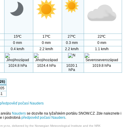
15ºC
17ºC
27ºC
22ºC
0 mm
0 mm
0.3 mm
0 mm
0.4 km/h
2.2 km/h
2.2 km/h
1.1 km/h
1024.8 hPa
1024.4 hPa
1020.1
1019.8 hPa
hPa
26)
:05
41
í předpověď počasí Nauders
 areálu
Nauders
se dozvíte na lyžařském portálu SNOW.CZ. Zde naleznete i
je i podrobná
předpověď počasí Nauders
.
om yr.no, delivered by the Norwegian Meteorological Institute and the NRK