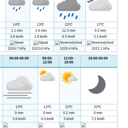
14ºC
13ºC
22ºC
17ºC
1.1 mm
1.4 mm
12.3 mm
0.3 mm
3.6 km/h
1.8 km/h
6.5 km/h
3.2 km/h
1024.7 hPa
1023.6 hPa
1020.4 hPa
1022.1 hPa
00:00-06:00
06:00-
12:00-
18:00-00:00
12:00
18:00
13ºC
12ºC
22ºC
22ºC
0 mm
0 mm
0.2 mm
0 mm
3.6 km/h
4.3 km/h
5 km/h
7.2 km/h