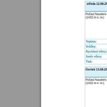
středa 12.08.2
Počasí Nauders
(1432 m n. m.)
Teplota:
Srážky:
Rychlost větru:
Směr větru:
Tlak:
čtvrtek 13.08.2
Počasí Nauders
(1432 m n. m.)