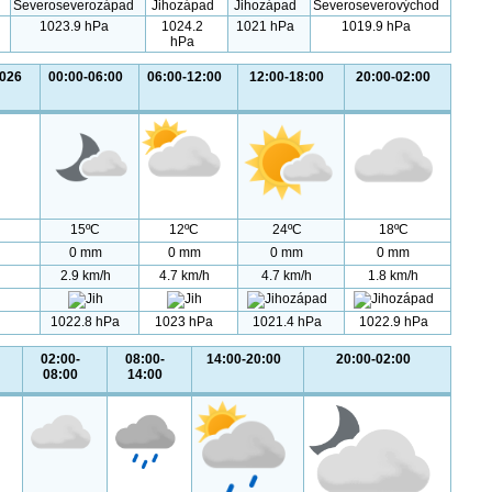
1023.9 hPa
1024.2
1021 hPa
1019.9 hPa
hPa
2026
00:00-06:00
06:00-12:00
12:00-18:00
20:00-02:00
15ºC
12ºC
24ºC
18ºC
0 mm
0 mm
0 mm
0 mm
2.9 km/h
4.7 km/h
4.7 km/h
1.8 km/h
1022.8 hPa
1023 hPa
1021.4 hPa
1022.9 hPa
02:00-
08:00-
14:00-20:00
20:00-02:00
08:00
14:00