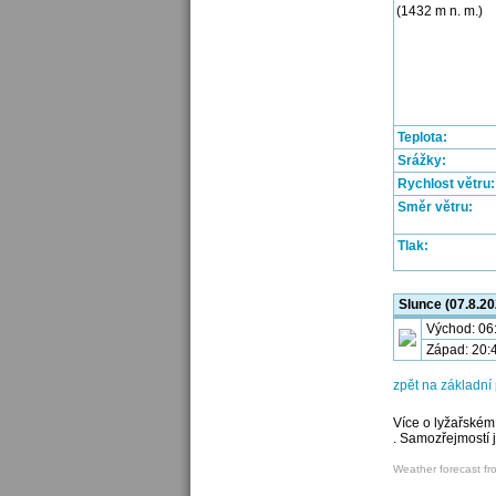
(1432 m n. m.)
Teplota:
Srážky:
Rychlost větru:
Směr větru:
Tlak:
Slunce (07.8.20
Východ: 06
Západ: 20:
zpět na základn
Více o lyžařském
. Samozřejmostí 
Weather forecast fr