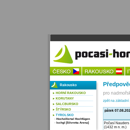
Předpově
Rakousko
pro nadmořsk
HORNÍ RAKOUSKO
KORUTANY
zpět na základn
SALCBURSKO
ŠTÝRSKO
pátek 07.08.20
TYROLSKO
Hochzillertal Hochfügen
Ischgl [Silvretta Arena]
Počasí Nauders
(1432 m n. m.)