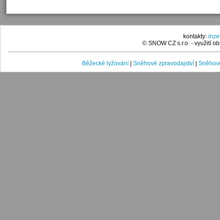
kontakty:
inz
© SNOW CZ s.r.o. - využití 
Běžecké lyžování
|
Sněhové zpravodajství
|
Sněhové