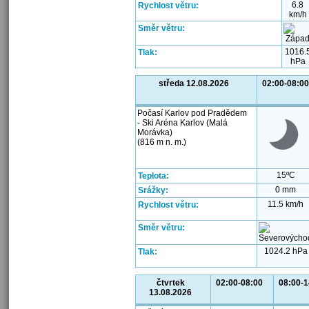
6.8
Rychlost větru:
km/h
Směr větru:
1016.
Tlak:
hPa
středa 12.08.2026
02:00-08:00
Počasí Karlov pod Pradědem
- Ski Aréna Karlov (Malá
Morávka)
(816 m n. m.)
15ºC
Teplota:
0 mm
Srážky:
11.5 km/h
Rychlost větru:
Směr větru:
1024.2 hPa
Tlak:
čtvrtek
02:00-08:00
08:00-1
13.08.2026