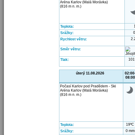
Aréna Karlov (Malá Morávka)
(816 m n. m.)
Teplota:
Srážky:
2.
Rychlost větru:
Směr větru:
101
Tlak:
úterý 11.08.2026
02:00
08:00
Počasí Karlov pod Pradědem - Ski
Aréna Karlov (Malá Morávka)
(816 m n. m.)
19ºC
Teplota:
0 mm
Srážky: