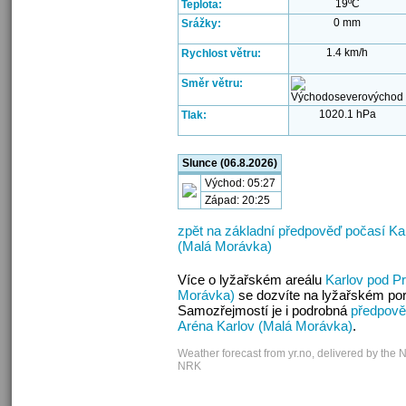
19ºC
Teplota:
0 mm
Srážky:
1.4 km/h
Rychlost větru:
Směr větru:
1020.1 hPa
Tlak:
Slunce (06.8.2026)
Východ: 05:27
Západ: 20:25
zpět na základní předpověď počasí Ka
(Malá Morávka)
Více o lyžařském areálu
Karlov pod P
Morávka)
se dozvíte na lyžařském por
Samozřejmostí je i podrobná
předpově
Aréna Karlov (Malá Morávka)
.
Weather forecast from yr.no, delivered by the 
NRK