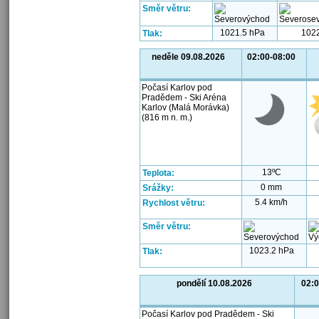
Směr větru:
1021.5 hPa
102
Tlak:
neděle 09.08.2026
02:00-08:00
Počasí Karlov pod
Pradědem - Ski Aréna
Karlov (Malá Morávka)
(816 m n. m.)
13ºC
Teplota:
0 mm
Srážky:
5.4 km/h
Rychlost větru:
Směr větru:
1023.2 hPa
Tlak:
pondělí 10.08.2026
02:0
Počasí Karlov pod Pradědem - Ski