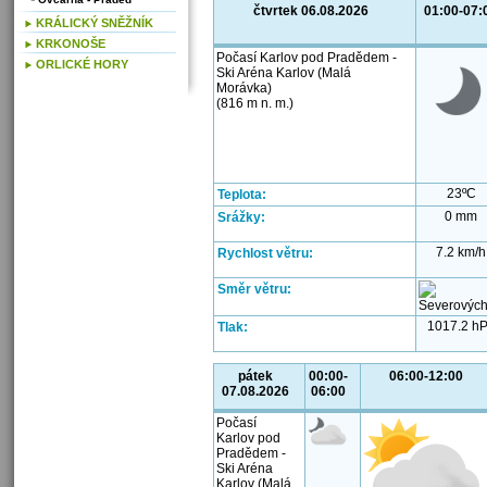
čtvrtek 06.08.2026
01:00-07:
KRÁLICKÝ SNĚŽNÍK
KRKONOŠE
Počasí Karlov pod Pradědem -
ORLICKÉ HORY
Ski Aréna Karlov (Malá
Morávka)
(816 m n. m.)
23ºC
Teplota:
0 mm
Srážky:
7.2 km/h
Rychlost větru:
Směr větru:
1017.2 h
Tlak:
pátek
00:00-
06:00-12:00
07.08.2026
06:00
Počasí
Karlov pod
Pradědem -
Ski Aréna
Karlov (Malá