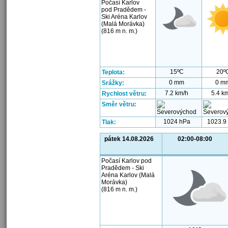
Počasí Karlov
pod Pradědem -
Ski Aréna Karlov
(Malá Morávka)
(816 m n. m.)
15ºC
20º
Teplota:
0 mm
0 m
Srážky:
7.2 km/h
5.4 k
Rychlost větru:
Směr větru:
1024 hPa
1023.9
Tlak:
pátek 14.08.2026
02:00-08:00
Počasí Karlov pod
Pradědem - Ski
Aréna Karlov (Malá
Morávka)
(816 m n. m.)