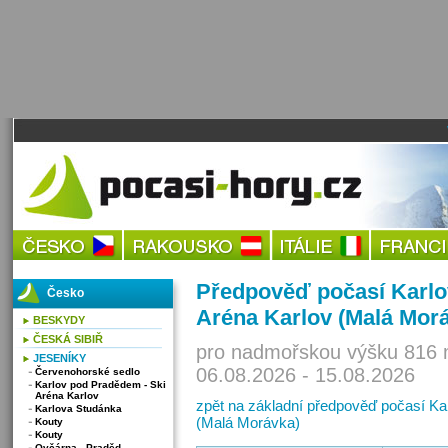
Předpověď počasí Karlo
Česko
Aréna Karlov (Malá Mor
BESKYDY
ČESKÁ SIBIŘ
pro nadmořskou výšku 816 
JESENÍKY
06.08.2026 - 15.08.2026
Červenohorské sedlo
Karlov pod Pradědem - Ski
Aréna Karlov
zpět na základní předpověď počasí Ka
Karlova Studánka
(Malá Morávka)
Kouty
Kouty
Ovčárna - Praděd