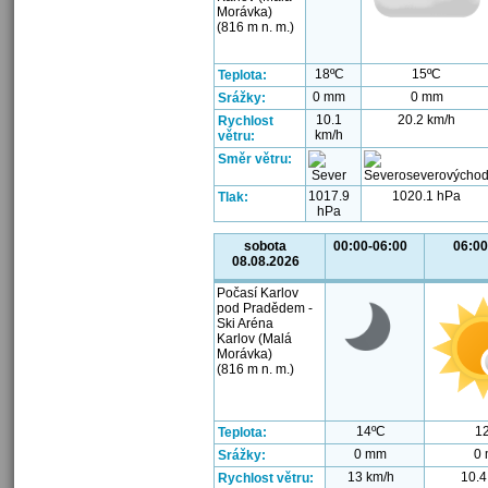
Morávka)
(816 m n. m.)
18ºC
15ºC
Teplota:
0 mm
0 mm
Srážky:
10.1
20.2 km/h
Rychlost
km/h
větru:
Směr větru:
1017.9
1020.1 hPa
Tlak:
hPa
sobota
00:00-06:00
06:00
08.08.2026
Počasí Karlov
pod Pradědem -
Ski Aréna
Karlov (Malá
Morávka)
(816 m n. m.)
14ºC
1
Teplota:
0 mm
0
Srážky:
13 km/h
10.4
Rychlost větru: