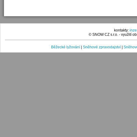
kontakty:
inz
© SNOW CZ s.r.o. - využití 
Běžecké lyžování
|
Sněhové zpravodajství
|
Sněhové