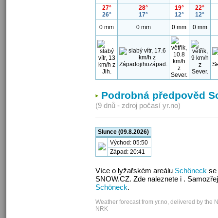
27°
28°
19°
22°
26°
17°
12°
12°
0 mm
0 mm
0 mm
0 mm
Podrobná předpověd S
(9 dnů - zdroj počasí yr.no)
Slunce (09.8.2026)
Východ: 05:50
Západ: 20:41
Více o lyžařském areálu
Schöneck
se 
SNOW.CZ. Zde naleznete i . Samozřej
Schöneck
.
Weather forecast from yr.no, delivered by the 
NRK