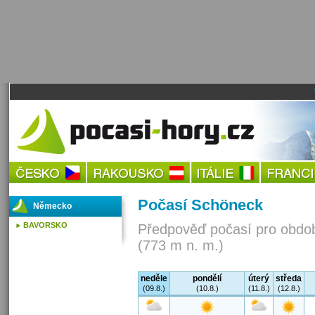
Počasí Schöneck
Německo
BAVORSKO
Předpověď počasí pro obdob
(773 m n. m.)
neděle
pondělí
úterý
středa
(09.8.)
(10.8.)
(11.8.)
(12.8.)