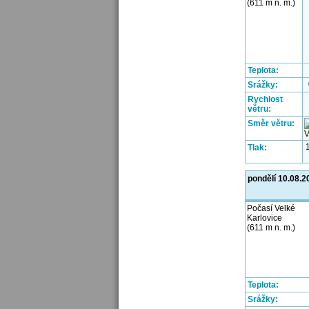
(611 m n. m.)
Teplota:
Srážky:
Rychlost
větru:
Směr větru:
Tlak:
pondělí 10.08.2
Počasí Velké
Karlovice
(611 m n. m.)
Teplota:
Srážky: