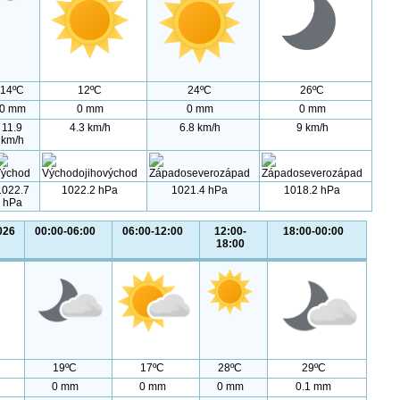
14ºC
12ºC
24ºC
26ºC
0 mm
0 mm
0 mm
0 mm
11.9
4.3 km/h
6.8 km/h
9 km/h
km/h
1022.7
1022.2 hPa
1021.4 hPa
1018.2 hPa
hPa
026
00:00-06:00
06:00-12:00
12:00-
18:00-00:00
18:00
19ºC
17ºC
28ºC
29ºC
0 mm
0 mm
0 mm
0.1 mm