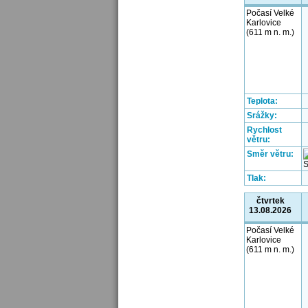
Počasí Velké
Karlovice
(611 m n. m.)
Teplota:
Srážky:
Rychlost
větru:
Směr větru:
Tlak:
čtvrtek
13.08.2026
Počasí Velké
Karlovice
(611 m n. m.)