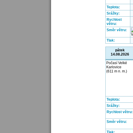
Teplota:
Srážky:
Rychlost
větru:
Směr větru:
Tlak:
pátek
14.08.2026
Počasí Velké
Karlovice
(611 m n. m.)
Teplota:
Srážky:
Rychlost větru:
Směr větru:
Tlak: