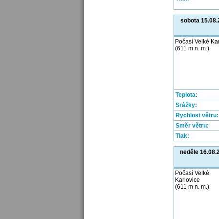
sobota 15.08
Počasí Velké Ka
(611 m n. m.)
Teplota:
Srážky:
Rychlost větru:
Směr větru:
Tlak:
neděle 16.08.
Počasí Velké
Karlovice
(611 m n. m.)