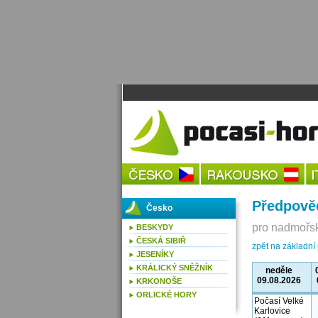
Předpověď
Česko
pro nadmořsk
BESKYDY
ČESKÁ SIBIŘ
zpět na základní
JESENÍKY
KRÁLICKÝ SNĚŽNÍK
neděle
09.08.2026
KRKONOŠE
ORLICKÉ HORY
Počasí Velké
Karlovice