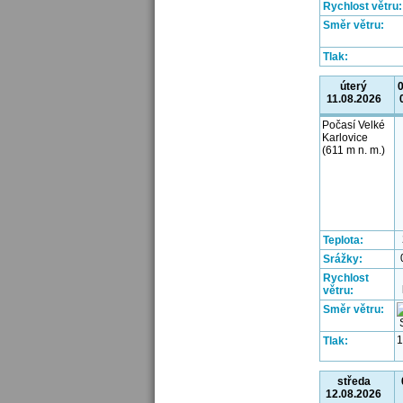
Rychlost větru:
Směr větru:
Tlak:
úterý
0
11.08.2026
Počasí Velké
Karlovice
(611 m n. m.)
Teplota:
Srážky:
Rychlost
větru:
Směr větru:
1
Tlak:
středa
12.08.2026