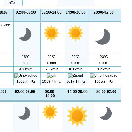
hPa
.2026
02:00-08:00
08:00-14:00
14:00-20:00
20:00-02:00
rlovice
16ºC
22ºC
29ºC
23ºC
0 mm
0 mm
0 mm
0 mm
4.3 km/h
6.1 km/h
8.3 km/h
3.2 km/h
1019.4 hPa
1018.7 hPa
1017.1 hPa
1015.8 hPa
2026
02:00-08:00
08:00-
14:00-20:00
20:00-02:00
14:00