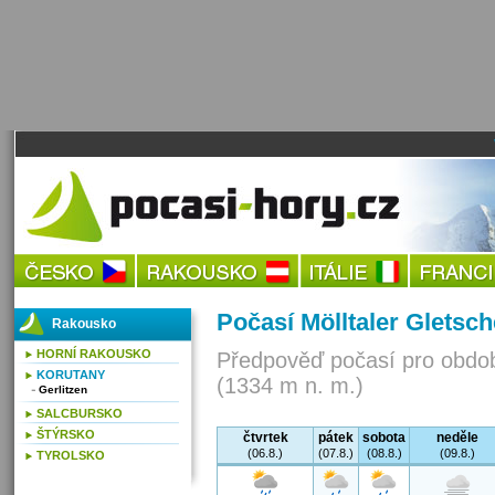
Počasí Mölltaler Gletsch
Rakousko
HORNÍ RAKOUSKO
Předpověď počasí pro obdob
KORUTANY
(1334 m n. m.)
Gerlitzen
SALCBURSKO
ŠTÝRSKO
čtvrtek
pátek
sobota
neděle
(06.8.)
(07.8.)
(08.8.)
(09.8.)
TYROLSKO