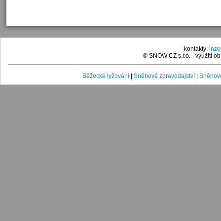
kontakty:
inz
© SNOW CZ s.r.o. - využití 
Běžecké lyžování
|
Sněhové zpravodajství
|
Sněhové