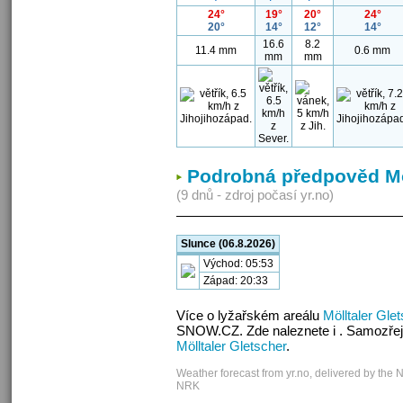
24°
19°
20°
24°
20°
14°
12°
14°
16.6
8.2
11.4 mm
0.6 mm
mm
mm
Podrobná předpověd Möl
(9 dnů - zdroj počasí yr.no)
Slunce (06.8.2026)
Východ: 05:53
Západ: 20:33
Více o lyžařském areálu
Mölltaler Gle
SNOW.CZ. Zde naleznete i . Samozřej
Mölltaler Gletscher
.
Weather forecast from yr.no, delivered by the 
NRK