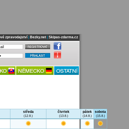
vé zpravodajství
|
Bezky.net
|
Skipas-zdarma.cz
středa
čtvrtek
pátek
sobota
(12.8.)
(13.8.)
(14.8.)
(15.8.)