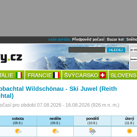
vaše portály:
Předpověď počasí
|
Bazar kol
|
Sněho
pbachtal Wildschönau - Ski Juwel (Reith
htal)
časí pro období 07.08.2026 - 16.08.2026 (926 m n. m.)
sobota
neděle
pondělí
úterý
(08.8.)
(09.8.)
(10.8.)
(11.8.)