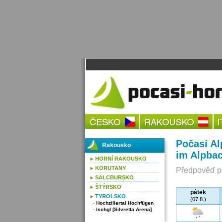
Počasí Al
Rakousko
im Alpbac
HORNÍ RAKOUSKO
KORUTANY
Předpověď po
SALCBURSKO
ŠTÝRSKO
pátek
TYROLSKO
(07.8.)
Hochzillertal Hochfügen
Ischgl [Silvretta Arena]