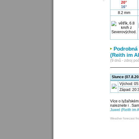
20°
16°
8.2 mm
Podrobná 
(Reith im A
(9 dnů - zdroj poč
Slunce (07.8.20
Východ: 05
Západ: 20:
Více o lyžařském
naleznete i . Sa
Juwel (Reith im 
Weather forecast fr