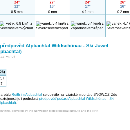
24°
27°
24°
26°
12°
13°
17°
16°
0.5 mm
0 mm
4.1 mm
0.2 mm
předpověd Alpbachtal Wildschönau - Ski Juwel
lpbachtal)
así yr.no)
26)
:57
37
 areálu
Reith im Alpbachtal
se dozvíte na lyžařském portálu SNOW.CZ. Zde
mozřejmostí je i podrobná
předpověď počasí Alpbachtal Wildschönau - Ski
Alpbachtal)
.
om yr.no, delivered by the Norwegian Meteorological Institute and the NRK