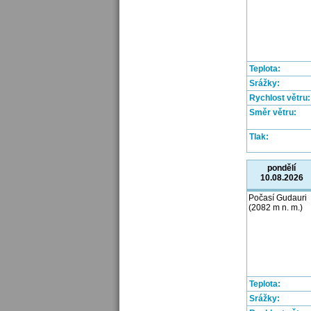
Teplota:
Srážky:
Rychlost větru:
Směr větru:
Tlak:
pondělí
10.08.2026
Počasí Gudauri
(2082 m n. m.)
Teplota:
Srážky: