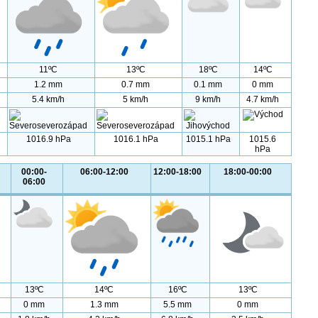
11ºC
13ºC
18ºC
14ºC
1.2 mm
0.7 mm
0.1 mm
0 mm
5.4 km/h
5 km/h
9 km/h
4.7 km/h
1016.9 hPa
1016.1 hPa
1015.1 hPa
1015.6
hPa
00:00-
06:00-12:00
12:00-18:00
18:00-00:00
06:00
13ºC
14ºC
16ºC
13ºC
0 mm
1.3 mm
5.5 mm
0 mm