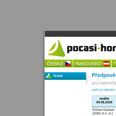
Předpově
Gruzie
pro nadmořsk
zpět na základní
neděle
09.08.2026
Počasí Gudauri
(2082 m n. m.)