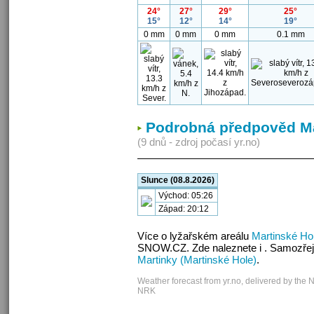
24°
27°
29°
25°
15°
12°
14°
19°
0 mm
0 mm
0 mm
0.1 mm
Podrobná předpověd Mar
(9 dnů - zdroj počasí yr.no)
Slunce (08.8.2026)
Východ: 05:26
Západ: 20:12
Více o lyžařském areálu
Martinské Ho
SNOW.CZ. Zde naleznete i . Samozřej
Martinky (Martinské Hole)
.
Weather forecast from yr.no, delivered by the 
NRK