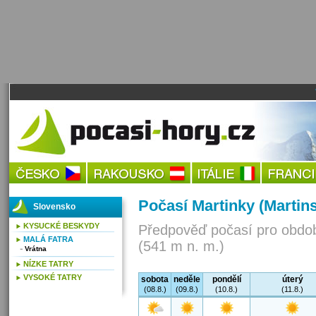
Počasí Martinky (Martin
Slovensko
KYSUCKÉ BESKYDY
Předpověď počasí pro obdob
MALÁ FATRA
(541 m n. m.)
Vrátna
NÍZKE TATRY
VYSOKÉ TATRY
sobota
neděle
pondělí
úterý
(08.8.)
(09.8.)
(10.8.)
(11.8.)