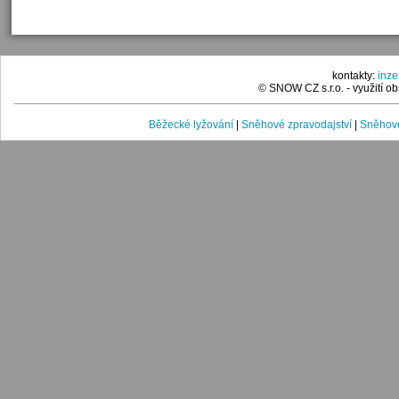
kontakty:
inz
© SNOW CZ s.r.o. - využití 
Běžecké lyžování
|
Sněhové zpravodajství
|
Sněhové