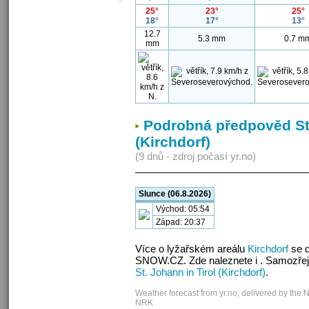
25°
23°
25°
18°
17°
13°
12.7
5.3 mm
0.7 m
mm
Podrobná předpověd St.
(Kirchdorf)
(9 dnů - zdroj počasí yr.no)
Slunce (06.8.2026)
Východ: 05:54
Západ: 20:37
Více o lyžařském areálu
Kirchdorf
se d
SNOW.CZ. Zde naleznete i . Samozřej
St. Johann in Tirol (Kirchdorf)
.
Weather forecast from yr.no, delivered by the 
NRK