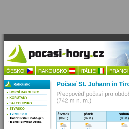
Počasí St. Johann in Tiro
Rakousko
HORNÍ RAKOUSKO
Předpověď počasí pro obdob
KORUTANY
(742 m n. m.)
SALCBURSKO
ŠTÝRSKO
čtvrtek
pátek
sobot
TYROLSKO
Hochzillertal Hochfügen
(06.8.)
(07.8.)
(08.8.)
Ischgl [Silvretta Arena]