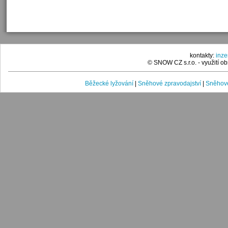
kontakty:
inz
© SNOW CZ s.r.o. - využití 
Běžecké lyžování
|
Sněhové zpravodajství
|
Sněhové