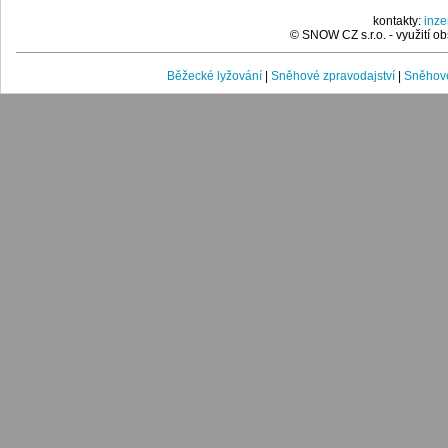
kontakty:
inz
© SNOW CZ s.r.o. - využití 
Běžecké lyžování
|
Sněhové zpravodajství
|
Sněhové