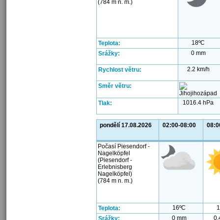
(784 m n. m.)
18ºC
Teplota:
0 mm
Srážky:
2.2 km/h
Rychlost větru:
Směr větru:
1016.4 hPa
Tlak:
pondělí 17.08.2026
02:00-08:00
08:0
Počasí Piesendorf -
Nagelköpfel
(Piesendorf -
Erlebnisberg
Nagelköpfel)
(784 m n. m.)
16ºC
1
Teplota:
0 mm
0.
Srážky: