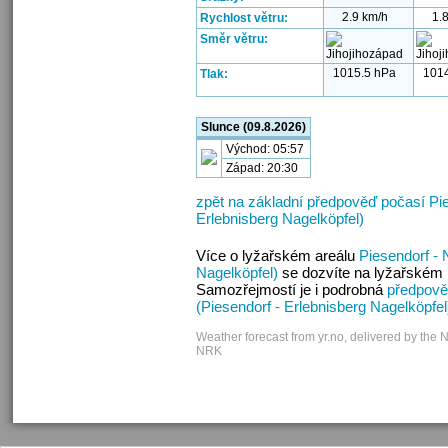
2.9 km/h
1.
Rychlost větru:
Směr větru:
1015.5 hPa
101
Tlak:
Slunce (09.8.2026)
Východ: 05:57
Západ: 20:30
zpět na základní předpověď počasí Pie
Erlebnisberg Nagelköpfel)
Více o lyžařském areálu
Piesendorf - 
Nagelköpfel)
se dozvíte na lyžařském 
Samozřejmostí je i podrobná
předpově
(Piesendorf - Erlebnisberg Nagelköpfel
Weather forecast from yr.no, delivered by the 
NRK