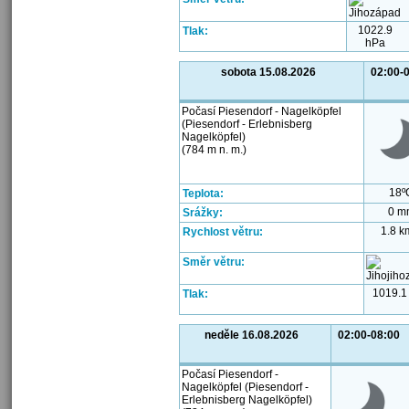
1022.9
Tlak:
hPa
sobota 15.08.2026
02:00-
Počasí Piesendorf - Nagelköpfel
(Piesendorf - Erlebnisberg
Nagelköpfel)
(784 m n. m.)
18º
Teplota:
0 m
Srážky:
1.8 k
Rychlost větru:
Směr větru:
1019.1
Tlak:
neděle 16.08.2026
02:00-08:00
Počasí Piesendorf -
Nagelköpfel (Piesendorf -
Erlebnisberg Nagelköpfel)