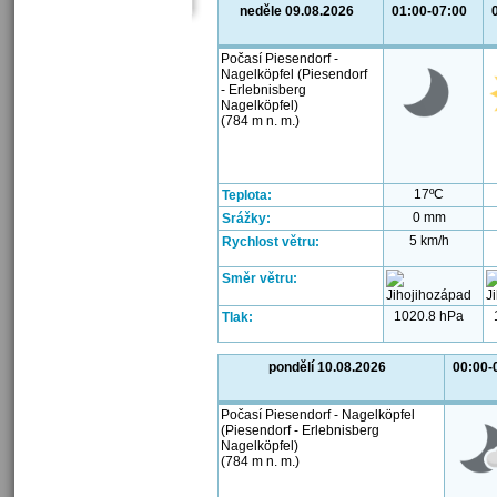
neděle 09.08.2026
01:00-07:00
Počasí Piesendorf -
Nagelköpfel (Piesendorf
- Erlebnisberg
Nagelköpfel)
(784 m n. m.)
17ºC
Teplota:
0 mm
Srážky:
5 km/h
Rychlost větru:
Směr větru:
1020.8 hPa
Tlak:
pondělí 10.08.2026
00:00-
Počasí Piesendorf - Nagelköpfel
(Piesendorf - Erlebnisberg
Nagelköpfel)
(784 m n. m.)