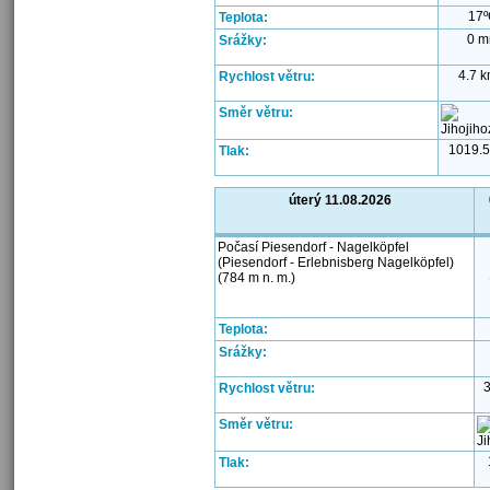
17
Teplota:
0 
Srážky:
4.7 k
Rychlost větru:
Směr větru:
1019.5
Tlak:
úterý 11.08.2026
Počasí Piesendorf - Nagelköpfel
(Piesendorf - Erlebnisberg Nagelköpfel)
(784 m n. m.)
Teplota:
Srážky:
3
Rychlost větru:
Směr větru:
Tlak: