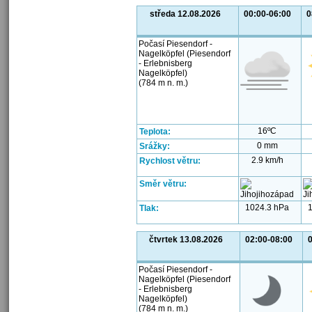
středa 12.08.2026
00:00-06:00
0
Počasí Piesendorf -
Nagelköpfel (Piesendorf
- Erlebnisberg
Nagelköpfel)
(784 m n. m.)
16ºC
Teplota:
0 mm
Srážky:
2.9 km/h
Rychlost větru:
Směr větru:
1024.3 hPa
Tlak:
čtvrtek 13.08.2026
02:00-08:00
0
Počasí Piesendorf -
Nagelköpfel (Piesendorf
- Erlebnisberg
Nagelköpfel)
(784 m n. m.)