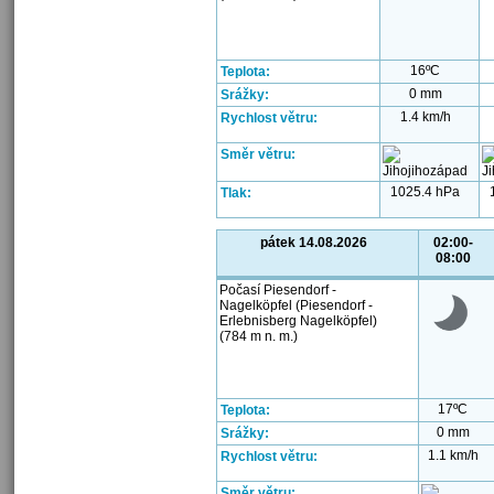
16ºC
Teplota:
0 mm
Srážky:
1.4 km/h
Rychlost větru:
Směr větru:
1025.4 hPa
Tlak:
pátek 14.08.2026
02:00-
08:00
Počasí Piesendorf -
Nagelköpfel (Piesendorf -
Erlebnisberg Nagelköpfel)
(784 m n. m.)
17ºC
Teplota:
0 mm
Srážky:
1.1 km/h
Rychlost větru:
Směr větru: