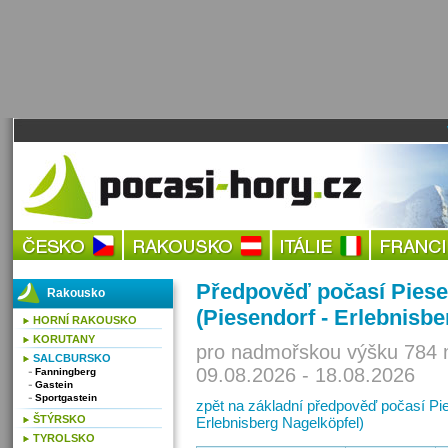
Předpověď počasí Piesen
Rakousko
(Piesendorf - Erlebnisbe
HORNÍ RAKOUSKO
KORUTANY
pro nadmořskou výšku 784 
SALCBURSKO
09.08.2026 - 18.08.2026
Fanningberg
Gastein
Sportgastein
zpět na základní předpověď počasí Pie
ŠTÝRSKO
Erlebnisberg Nagelköpfel)
TYROLSKO