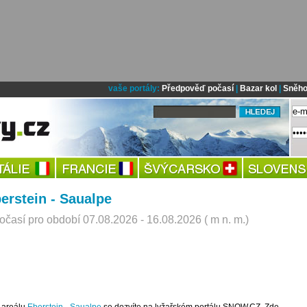
vaše portály:
Předpověď počasí
|
Bazar kol
|
Sněho
erstein - Saualpe
časí pro období 07.08.2026 - 16.08.2026 ( m n. m.)