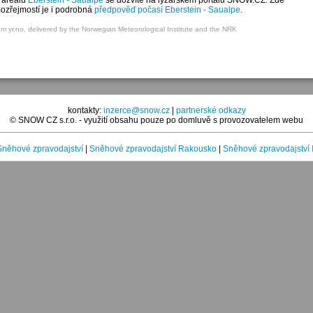
 areálu
Eberstein - Saualpe
se dozvíte na lyžařském portálu SNOW.CZ. Zde
mozřejmostí je i podrobná
předpověď počasí Eberstein - Saualpe
.
om yr.no, delivered by the Norwegian Meteorological Institute and the NRK
kontakty:
inzerce@snow.cz
|
partnerské odkazy
© SNOW CZ s.r.o. - využití obsahu pouze po domluvě s provozovatelem webu
Sněhové zpravodajství
|
Sněhové zpravodajství Rakousko
|
Sněhové zpravodajství I