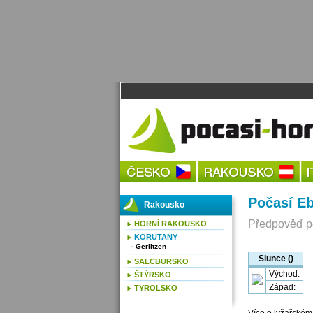
Počasí Eb
Rakousko
Předpověď po
HORNÍ RAKOUSKO
KORUTANY
Gerlitzen
Slunce ()
SALCBURSKO
Východ:
ŠTÝRSKO
Západ:
TYROLSKO