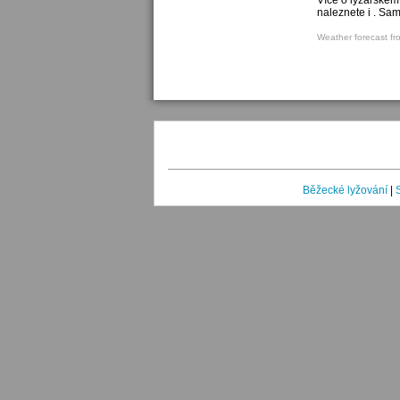
Více o lyžařském
naleznete i . Sa
Weather forecast fr
Běžecké lyžování
|