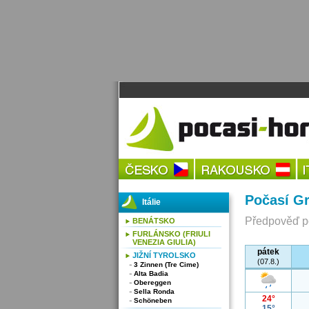
Počasí Gr
Itálie
Předpověď po
BENÁTSKO
FURLÁNSKO (FRIULI
VENEZIA GIULIA)
pátek
JIŽNÍ TYROLSKO
(07.8.)
3 Zinnen (Tre Cime)
Alta Badia
Obereggen
Sella Ronda
24°
Schöneben
15°