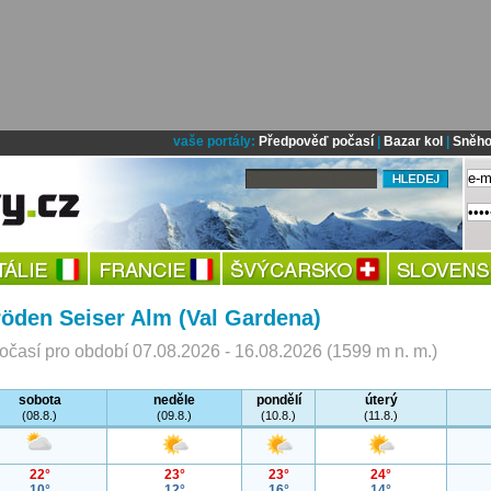
vaše portály:
Předpověď počasí
|
Bazar kol
|
Sněho
öden Seiser Alm (Val Gardena)
časí pro období 07.08.2026 - 16.08.2026 (1599 m n. m.)
sobota
neděle
pondělí
úterý
(08.8.)
(09.8.)
(10.8.)
(11.8.)
22°
23°
23°
24°
10°
12°
16°
14°