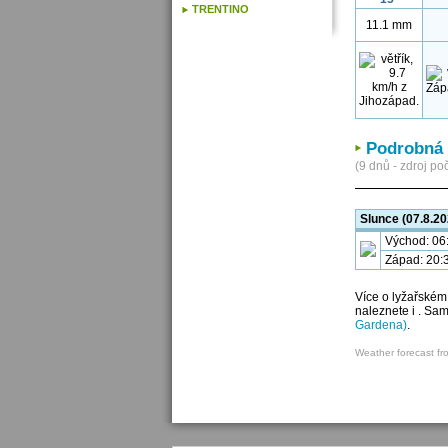
TRENTINO
11.1 mm
Podrobná 
(9 dnů - zdroj poč
Slunce (07.8.20
Východ: 06
Západ: 20:
Více o lyžařském
naleznete i . Sa
Gardena)
.
Weather forecast fr