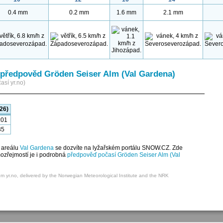
0.4 mm
0.2 mm
1.6 mm
2.1 mm
předpověd Gröden Seiser Alm (Val Gardena)
así yr.no)
26)
:01
35
 areálu
Val Gardena
se dozvíte na lyžařském portálu SNOW.CZ. Zde
mozřejmostí je i podrobná
předpověď počasí Gröden Seiser Alm (Val
om yr.no, delivered by the Norwegian Meteorological Institute and the NRK