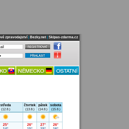
vé zpravodajství
|
Bezky.net
|
Skipas-zdarma.cz
středa
čtvrtek
pátek
sobota
(12.8.)
(13.8.)
(14.8.)
(15.8.)
25°
26°
27°
26°
14°
15°
15°
16°